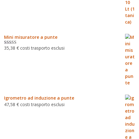
Mini misuratore a punte
35,38
€
costi trasporto esclusi
Valutat
o
3.00
su 5
Igrometro ad induzione a punte
47,58
€
costi trasporto esclusi