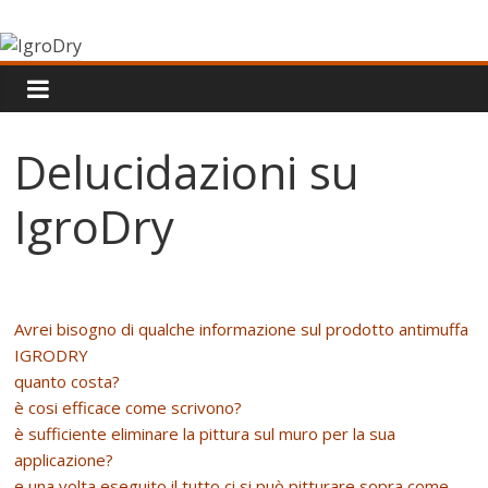
Salta
IgroDry
al
contenuto
Il
miglior
risanante
Delucidazioni su
per
muri
IgroDry
umidi
attualmente
in
commercio
Avrei bisogno di qualche informazione sul prodotto antimuffa
IGRODRY
quanto costa?
è cosi efficace come scrivono?
è sufficiente eliminare la pittura sul muro per la sua
applicazione?
e una volta eseguito il tutto ci si può pitturare sopra come