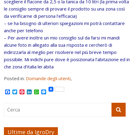
scegliere il flacone da 2,5 o la tanica da 10 litri (la prima volta
le consiglio sempre di provare il prodotto su una zona così
da verificarne di persona l’efficacia)
– se ha bisogno di ulteriori spiegazioni mi potrà contattare
anche per telefono
– Per avere inoltre un mio consiglio sul da farsi mi mandi
alcune foto in allegato alla sua risposta e cercherò di
indirizzarla al meglio per risolvere nel più breve tempo
possibile. Mi indichi pure dove è posizionata l’abitazione ed in
che zona d’italia lei abita
Posted in:
Domande degli utenti
,
F
T
P
L
W
M
a
w
i
i
h
e
c
i
n
n
a
s
e
t
t
k
t
s
b
t
e
e
s
e
o
e
r
d
A
n
o
r
e
I
p
g
k
s
n
p
e
t
r
Ultime da IgroDry