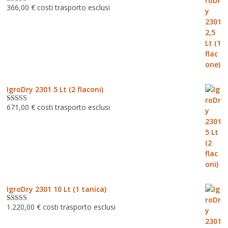
366,00
€
costi trasporto esclusi
Valutato
5.00
su 5
IgroDry 2301 5 Lt (2 flaconi)
671,00
€
costi trasporto esclusi
Valutato
5.00
su 5
IgroDry 2301 10 Lt (1 tanica)
1.220,00
€
costi trasporto esclusi
Valutato
5.00
su 5