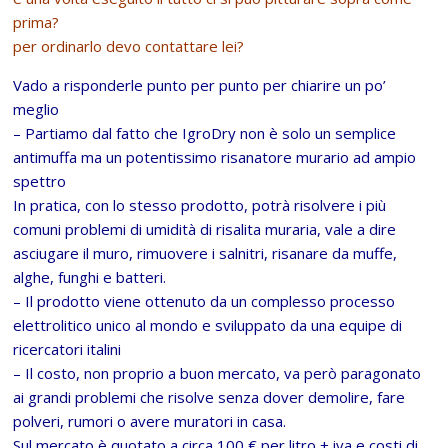
prima?
per ordinarlo devo contattare lei?
Vado a risponderle punto per punto per chiarire un po’
meglio
– Partiamo dal fatto che IgroDry non è solo un semplice
antimuffa ma un potentissimo risanatore murario ad ampio
spettro
In pratica, con lo stesso prodotto, potrà risolvere i più
comuni problemi di umidità di risalita muraria, vale a dire
asciugare il muro, rimuovere i salnitri, risanare da muffe,
alghe, funghi e batteri.
– Il prodotto viene ottenuto da un complesso processo
elettrolitico unico al mondo e sviluppato da una equipe di
ricercatori italini
– Il costo, non proprio a buon mercato, va però paragonato
ai grandi problemi che risolve senza dover demolire, fare
polveri, rumori o avere muratori in casa.
Sul mercato è quotato a circa 100 € per litro + iva e costi di