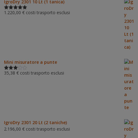
IgroDry 2301 10 Lt (1 tanica)
1.220,00
€
costi trasporto esclusi
Valutato
5.00
su 5
Mini misuratore a punte
35,38
€
costi trasporto esclusi
Valutat
o
3.00
su 5
IgroDry 2301 20 Lt (2 taniche)
2.196,00
€
costi trasporto esclusi