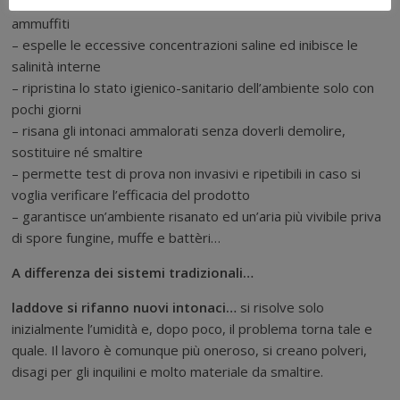
– risana totalmente ed in profondità tutti i tipi di muri umidi e
ammuffiti
– espelle le eccessive concentrazioni saline ed inibisce le
salinità interne
– ripristina lo stato igienico-sanitario dell’ambiente solo con
pochi giorni
– risana gli intonaci ammalorati senza doverli demolire,
sostituire né smaltire
– permette test di prova non invasivi e ripetibili in caso si
voglia verificare l’efficacia del prodotto
– garantisce un’ambiente risanato ed un’aria più vivibile priva
di spore fungine, muffe e battèri…
A differenza dei sistemi tradizionali…
laddove si rifanno nuovi intonaci…
si risolve solo
inizialmente l’umidità e, dopo poco, il problema torna tale e
quale. Il lavoro è comunque più oneroso, si creano polveri,
disagi per gli inquilini e molto materiale da smaltire.