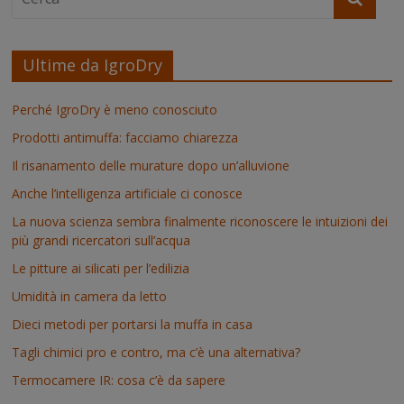
b
t
e
e
s
e
o
e
r
d
A
n
o
r
e
I
p
g
k
s
n
p
e
t
r
Ultime da IgroDry
Perché IgroDry è meno conosciuto
Prodotti antimuffa: facciamo chiarezza
Il risanamento delle murature dopo un’alluvione
Anche l’intelligenza artificiale ci conosce
La nuova scienza sembra finalmente riconoscere le intuizioni dei
più grandi ricercatori sull’acqua
Le pitture ai silicati per l’edilizia
Umidità in camera da letto
Dieci metodi per portarsi la muffa in casa
Tagli chimici pro e contro, ma c’è una alternativa?
Termocamere IR: cosa c’è da sapere