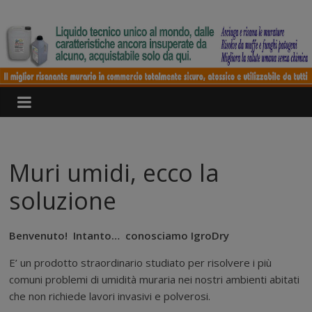
Salta
IgroDry
al
contenuto
Il
miglior
risanante
per
muri
umidi
attualmente
Muri umidi, ecco la
in
commercio
soluzione
Benvenuto! Intanto… conosciamo IgroDry
E’ un prodotto straordinario studiato per risolvere i più
comuni problemi di umidità muraria nei nostri ambienti abitati
che non richiede lavori invasivi e polverosi.