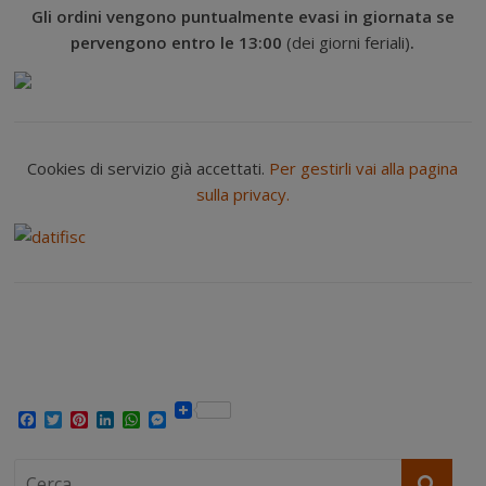
Gli ordini vengono puntualmente evasi in giornata se
pervengono entro le 13:00
(dei giorni feriali)
.
Cookies di servizio già accettati.
Per gestirli vai alla pagina
sulla privacy.
.
F
T
P
L
W
M
a
w
i
i
h
e
c
i
n
n
a
s
e
t
t
k
t
s