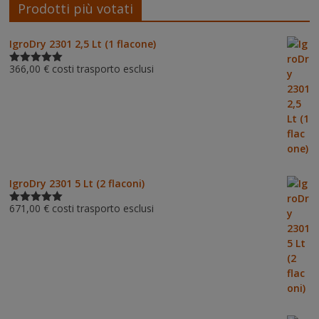
Prodotti più votati
IgroDry 2301 2,5 Lt (1 flacone)
366,00
€
costi trasporto esclusi
Valutato
5.00
su 5
IgroDry 2301 5 Lt (2 flaconi)
671,00
€
costi trasporto esclusi
Valutato
5.00
su 5