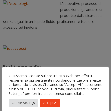
L’innovativo processo di
produzione garantisce un
prodotto dalla sicurezza
senza eguali in un liquido fluido, praticamente incolore,
atossico ed inodore
Perché usare IgroDry
Utilizziamo i cookie sul nostro sito Web per offrirti
IgroDry 2301 supera per efficacia ed economia ogni altro
l'esperienza più pertinente ricordando le tue preferenze
prodotto in commercio
perché …
e ripetendo le visite. Cliccando su “Accept All”, acconsenti
– offre la totale soluzione all’umidità con un unico prodotto
all'uso di TUTTI i cookie. Tuttavia, puoi visitare "Cookie
Settings" per fornire un consenso controllato.
sicuro e bioecologico
– non è inquinante né maleodorante e permette di
Cookie Settings
Accept All
intervenire anche in presenza di inquilini