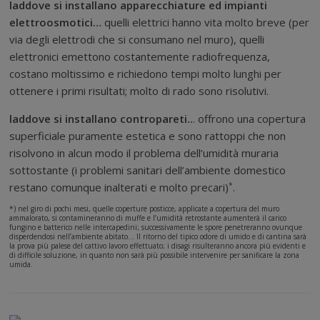
laddove si installano apparecchiature ed impianti
elettroosmotici…
quelli elettrici hanno vita molto breve (per
via degli elettrodi che si consumano nel muro), quelli
elettronici emettono costantemente radiofrequenza,
costano moltissimo e richiedono tempi molto lunghi per
ottenere i primi risultati; molto di rado sono risolutivi.
laddove si installano contropareti..
. offrono una copertura
superficiale puramente estetica e sono rattoppi che non
risolvono in alcun modo il problema dell’umidità muraria
sottostante (i problemi sanitari dell’ambiente domestico
*
restano comunque inalterati e molto precari)
.
*) nel giro di pochi mesi, quelle coperture posticce, applicate a copertura del muro
ammalorato, si contamineranno di muffe e l’umidità retrostante aumenterà il carico
fungino e batterico nelle intercapedini; successivamente le spore penetreranno ovunque
disperdendosi nell’ambiente abitato… Il ritorno del tipico odore di umido e di cantina sarà
la prova più palese del cattivo lavoro effettuato; i disagi risulteranno ancora più evidenti e
di difficile soluzione, in quanto non sarà più possibile intervenire per sanificare la zona
umida.