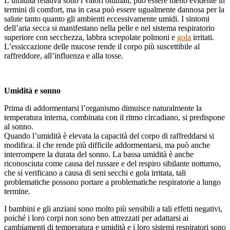
L’umidità relativa sotto i valori ottimali, può essere meno evidente in
termini di comfort, ma in casa può essere ugualmente dannosa per la
salute tanto quanto gli ambienti eccessivamente umidi. I sintomi
dell’aria secca si manifestano nella pelle e nel sistema respiratorio
superiore con secchezza, labbra screpolate polmoni e
gola
irritati.
L’essiccazione delle mucose rende il corpo più suscettibile al
raffreddore, all’influenza e alla tosse.
Umidità e sonno
Prima di addormentarsi l’organismo dimuisce naturalmente la
temperatura interna, combinata con il ritmo circadiano, si predispone
al sonno.
Quando l’umidità è elevata la capacità del corpo di raffreddarsi si
modifica. il che rende più difficile addormentarsi, ma può anche
interrompere la durata del sonno. La bassa umidità è anche
riconosciuta come causa del russare e del respiro sibilante notturno,
che si verificano a causa di seni secchi e gola irritata, tali
problematiche possono portare a problematiche respiratorie a lungo
termine.
I bambini e gli anziani sono molto più sensibili a tali effetti negativi,
poiché i loro corpi non sono ben attrezzati per adattarsi ai
cambiamenti di temperatura e umidità e i loro sistemi respiratori sono