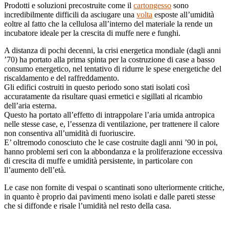
Prodotti e soluzioni precostruite come il
cartongesso
sono
incredibilmente difficili da asciugare una
volta
esposte all’umidità
eoltre al fatto che la cellulosa all’interno del materiale la rende un
incubatore ideale per la crescita di muffe nere e funghi.
A distanza di pochi decenni, la crisi energetica mondiale (dagli anni
’70) ha portato alla prima spinta per la costruzione di case a basso
consumo energetico, nel tentativo di ridurre le spese energetiche del
riscaldamento e del raffreddamento.
Gli edifici costruiti in questo periodo sono stati isolati così
accuratamente da risultare quasi ermetici e sigillati al ricambio
dell’aria esterna.
Questo ha portato all’effetto di intrappolare l’aria umida antropica
nelle stesse case, e, l’essenza di ventilazione, per trattenere il calore
non consentiva all’umidità di fuoriuscire.
E’ oltremodo conosciuto che le case costruite dagli anni ’90 in poi,
hanno problemi seri con la abbondanza e la proliferazione eccessiva
di crescita di muffe e umidità persistente, in particolare con
ll’aumento dell’età.
Le case non fornite di vespai o scantinati sono ulteriormente critiche,
in quanto è proprio dai pavimenti meno isolati e dalle pareti stesse
che si diffonde e risale l’umidità nel resto della casa.