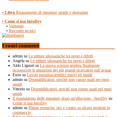
•
Libro
Risanamento di murature umide e degradate
•
Come si usa IgroDry
•
Vantaggi
•
Riscontri tecnici
I vostri commenti
admin
su
Le pitture silossaniche tra pregi e difetti
Angela
su
Le pitture silossaniche tra pregi e difetti
Aldo Liguori
su
La nuova scienza sembra finalmente
riconoscere le intuizioni dei più grandi ricercatori sull’acqua
Enzo
su
Lavori pseudoscientifici nuovi ed inutili
admin
su
Deumidificatori: perché non vanno usati nei muri
umidi
Vittorio
su
Deumidificatori: perché non vanno usati nei muri
umidi
Il risanamento delle murature dopo un'alluvione - IgroDry
su
Come si usa IgroDry
admin
su
Pitture termiche: pro e contro su alcuni prodotti in
commercio