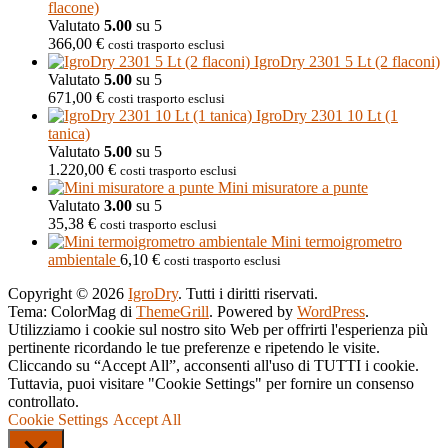
flacone)
Valutato
5.00
su 5
366,00
€
costi trasporto esclusi
IgroDry 2301 5 Lt (2 flaconi)
Valutato
5.00
su 5
671,00
€
costi trasporto esclusi
IgroDry 2301 10 Lt (1
tanica)
Valutato
5.00
su 5
1.220,00
€
costi trasporto esclusi
Mini misuratore a punte
Valutato
3.00
su 5
35,38
€
costi trasporto esclusi
Mini termoigrometro
ambientale
6,10
€
costi trasporto esclusi
Copyright © 2026
IgroDry
. Tutti i diritti riservati.
Tema: ColorMag di
ThemeGrill
. Powered by
WordPress
.
Utilizziamo i cookie sul nostro sito Web per offrirti l'esperienza più
pertinente ricordando le tue preferenze e ripetendo le visite.
Cliccando su “Accept All”, acconsenti all'uso di TUTTI i cookie.
Tuttavia, puoi visitare "Cookie Settings" per fornire un consenso
controllato.
Cookie Settings
Accept All