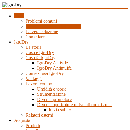
Salta
al
IgroDry
contenuto
home
Problemi comuni
Il
Gli effetti dannosi dell’umidità
miglior
La vera soluzione
risanante
Come fare
per
IgroDry
muri
La storia
umidi
Cosa è IgroDry
attualmente
Cosa fa IgroDry
in
IgroDry Antisale
commercio
IgroDry Antimuffa
Come si usa IgroDry
Vantaggi
Lavora con noi
Umidità e teoria
Strumentazione
Diventa promotore
Diventa applicatore o rivenditore di zona
Inizia subito
Relatori esterni
Acquista
Prodotti