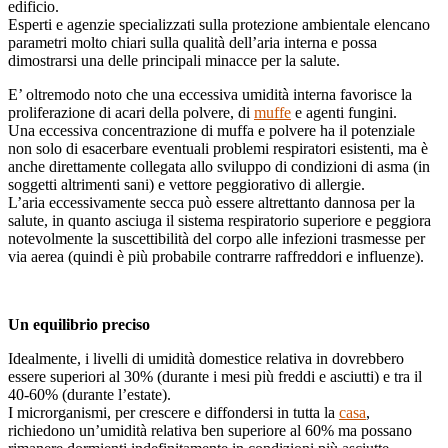
edificio.
Esperti e agenzie specializzati sulla protezione ambientale elencano
parametri molto chiari sulla qualità dell’aria interna e possa
dimostrarsi una delle principali minacce per la salute.
E’ oltremodo noto che una eccessiva umidità interna favorisce la
proliferazione di acari della polvere, di
muffe
e agenti fungini.
Una eccessiva concentrazione di muffa e polvere ha il potenziale
non solo di esacerbare eventuali problemi respiratori esistenti, ma è
anche direttamente collegata allo sviluppo di condizioni di asma (in
soggetti altrimenti sani) e vettore peggiorativo di allergie.
L’aria eccessivamente secca può essere altrettanto dannosa per la
salute, in quanto asciuga il sistema respiratorio superiore e peggiora
notevolmente la suscettibilità del corpo alle infezioni trasmesse per
via aerea (quindi è più probabile contrarre raffreddori e influenze).
Un equilibrio preciso
Idealmente, i livelli di umidità domestice relativa in dovrebbero
essere superiori al 30% (durante i mesi più freddi e asciutti) e tra il
40-60% (durante l’estate).
I microrganismi, per crescere e diffondersi in tutta la
casa
,
richiedono un’umidità relativa ben superiore al 60% ma possano