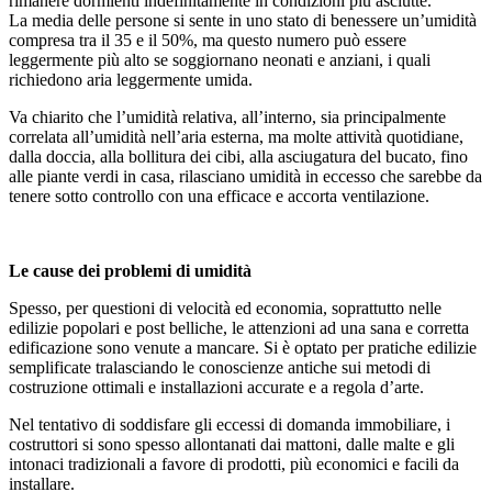
rimanere dormienti indefinitamente in condizioni più asciutte.
La media delle persone si sente in uno stato di benessere un’umidità
compresa tra il 35 e il 50%, ma questo numero può essere
leggermente più alto se soggiornano neonati e anziani, i quali
richiedono aria leggermente umida.
Va chiarito che l’umidità relativa, all’interno, sia principalmente
correlata all’umidità nell’aria esterna, ma molte attività quotidiane,
dalla doccia, alla bollitura dei cibi, alla asciugatura del bucato, fino
alle piante verdi in casa, rilasciano umidità in eccesso che sarebbe da
tenere sotto controllo con una efficace e accorta ventilazione.
Le cause dei problemi di umidità
Spesso, per questioni di velocità ed economia, soprattutto nelle
edilizie popolari e post belliche, le attenzioni ad una sana e corretta
edificazione sono venute a mancare. Si è optato per pratiche edilizie
semplificate tralasciando le conoscienze antiche sui metodi di
costruzione ottimali e installazioni accurate e a regola d’arte.
Nel tentativo di soddisfare gli eccessi di domanda immobiliare, i
costruttori si sono spesso allontanati dai mattoni, dalle malte e gli
intonaci tradizionali a favore di prodotti, più economici e facili da
installare.