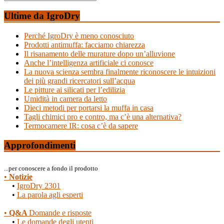
Ultime da IgroDry
Perché IgroDry è meno conosciuto
Prodotti antimuffa: facciamo chiarezza
Il risanamento delle murature dopo un’alluvione
Anche l’intelligenza artificiale ci conosce
La nuova scienza sembra finalmente riconoscere le intuizioni
dei più grandi ricercatori sull’acqua
Le pitture ai silicati per l’edilizia
Umidità in camera da letto
Dieci metodi per portarsi la muffa in casa
Tagli chimici pro e contro, ma c’è una alternativa?
Termocamere IR: cosa c’è da sapere
Approfondimenti
...per conoscere a fondo il prodotto
•
Notizie
•
IgroDry 2301
•
La parola agli esperti
•
Q&A
Domande e risposte
•
Le domande degli utenti