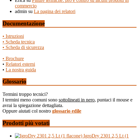
Erica
su
Pitture termiche: pro e contro su alcuni prodotti in
commercio
admin
su
La pagina dei relatori
Documentazione
• Istruzioni
• Scheda tecnica
• Scheda di sicurezza
• Brochure
•
Relatori esterni
•
La nostra guida
Glossario
Termini troppo tecnici?
I termini meno comuni sono
sottolineati in nero
, puntaci il mouse e
avrai la spiegazione dettagliata.
Oppure aiutati col nostro
glossario edile
Prodotti più votati
IgroDry 2301 2,5 Lt (1