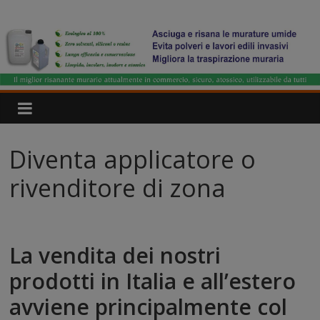
Salta
IgroDry
al
contenuto
Il
miglior
risanante
per
muri
umidi
Diventa applicatore o
attualmente
in
rivenditore di zona
commercio
La vendita dei nostri
prodotti in Italia e all’estero
avviene principalmente col