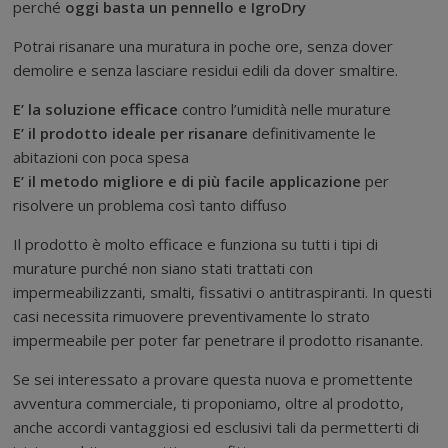
perché
oggi basta un pennello e IgroDry
Potrai risanare una muratura in poche ore, senza dover
demolire e senza lasciare residui edili da dover smaltire.
E’ la soluzione efficace
contro l’umidità nelle murature
E’ il prodotto ideale per risanare
definitivamente le
abitazioni con poca spesa
E’ il metodo migliore e di più facile applicazione
per
risolvere un problema così tanto diffuso
Il prodotto è molto efficace e funziona su tutti i tipi di
murature purché non siano stati trattati con
impermeabilizzanti, smalti, fissativi o antitraspiranti. In questi
casi necessita rimuovere preventivamente lo strato
impermeabile per poter far penetrare il prodotto risanante.
Se sei interessato a provare questa nuova e promettente
avventura commerciale, ti proponiamo, oltre al prodotto,
anche accordi vantaggiosi ed esclusivi tali da permetterti di