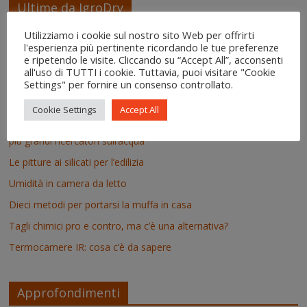
t
r
Ultime da IgroDry
Utilizziamo i cookie sul nostro sito Web per offrirti
Perché IgroDry è meno conosciuto
l'esperienza più pertinente ricordando le tue preferenze
e ripetendo le visite. Cliccando su “Accept All”, acconsenti
Prodotti antimuffa: facciamo chiarezza
all'uso di TUTTI i cookie. Tuttavia, puoi visitare "Cookie
Settings" per fornire un consenso controllato.
Il risanamento delle murature dopo un’alluvione
Anche l’intelligenza artificiale ci conosce
Cookie Settings
Accept All
La nuova scienza sembra finalmente riconoscere le intuizioni dei
più grandi ricercatori sull’acqua
Le pitture ai silicati per l’edilizia
Umidità in camera da letto
Dieci metodi per portarsi la muffa in casa
Tagli chimici pro e contro, ma c’è una alternativa?
Termocamere IR: cosa c’è da sapere
Approfondimenti