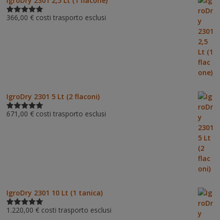
IgroDry 2301 2,5 Lt (1 flacone)
366,00
€
costi trasporto esclusi
Valutato
5.00
su 5
IgroDry 2301 5 Lt (2 flaconi)
671,00
€
costi trasporto esclusi
Valutato
5.00
su 5
IgroDry 2301 10 Lt (1 tanica)
1.220,00
€
costi trasporto esclusi
Valutato
5.00
su 5