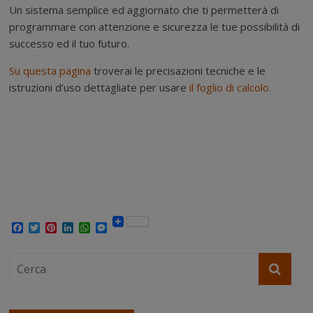
Un sistema semplice ed aggiornato che ti permetterà di
programmare con attenzione e sicurezza le tue possibilità di
successo ed il tuo futuro.
Su questa pagina
troverai le precisazioni tecniche e le
istruzioni d’uso dettagliate per usare
il foglio di calcolo.
F
T
P
L
W
M
a
w
i
i
h
e
c
i
n
n
a
s
e
t
t
k
t
s
b
t
e
e
s
e
o
e
r
d
A
n
o
r
e
I
p
g
k
s
n
p
e