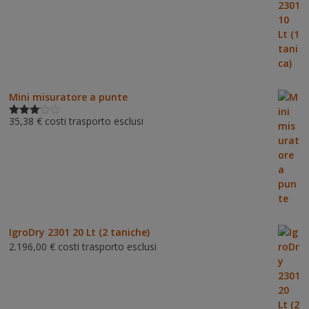
Mini misuratore a punte
35,38
€
costi trasporto esclusi
Valutat
o
3.00
su 5
IgroDry 2301 20 Lt (2 taniche)
2.196,00
€
costi trasporto esclusi