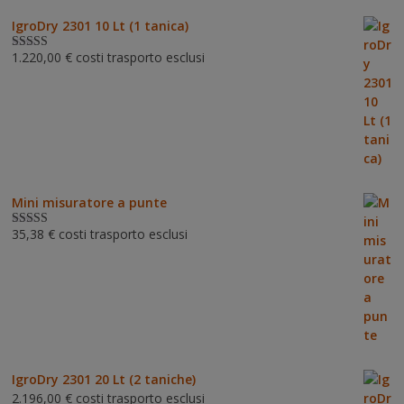
IgroDry 2301 10 Lt (1 tanica)
1.220,00
€
costi trasporto esclusi
Valutato
5.00
su 5
Mini misuratore a punte
35,38
€
costi trasporto esclusi
Valutat
o
3.00
su 5
IgroDry 2301 20 Lt (2 taniche)
2.196,00
€
costi trasporto esclusi