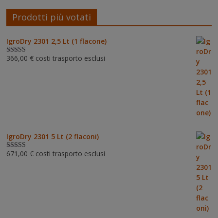
Prodotti più votati
IgroDry 2301 2,5 Lt (1 flacone)
366,00
€
costi trasporto esclusi
Valutato
5.00
su 5
IgroDry 2301 5 Lt (2 flaconi)
671,00
€
costi trasporto esclusi
Valutato
5.00
su 5