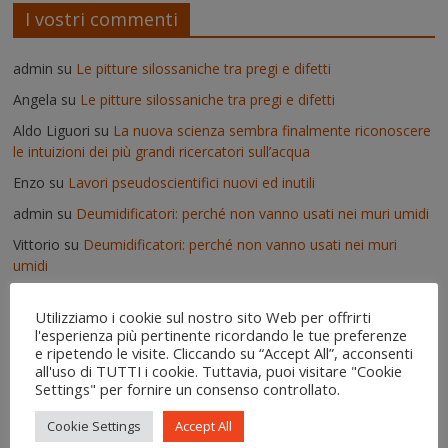
I vostri commenti
admin
su
Le pitture silossaniche tra pregi e difetti
Angela
su
Le pitture silossaniche tra pregi e difetti
Aldo Liguori
su
La nuova scienza sembra finalmente riconoscere
le intuizioni dei più grandi ricercatori sull’acqua
Enzo
su
Lavori pseudoscientifici nuovi ed inutili
admin
su
Deumidificatori: perché non vanno usati nei muri umidi
Vittorio
su
Deumidificatori: perché non vanno usati nei muri
umidi
Il risanamento delle murature dopo un'alluvione - IgroDry
su
Utilizziamo i cookie sul nostro sito Web per offrirti
Come si usa IgroDry
l'esperienza più pertinente ricordando le tue preferenze
admin
su
Pitture termiche: pro e contro su alcuni prodotti in
e ripetendo le visite. Cliccando su “Accept All”, acconsenti
commercio
all'uso di TUTTI i cookie. Tuttavia, puoi visitare "Cookie
Settings" per fornire un consenso controllato.
Erica
su
Pitture termiche: pro e contro su alcuni prodotti in
commercio
Cookie Settings
Accept All