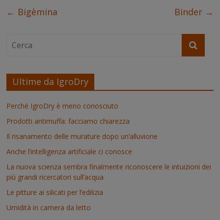
o
r
e
I
p
g
k
s
n
p
e
←
Bigèmina
Binder
→
t
r
Ultime da IgroDry
Perché IgroDry è meno conosciuto
Prodotti antimuffa: facciamo chiarezza
Il risanamento delle murature dopo un’alluvione
Anche l’intelligenza artificiale ci conosce
La nuova scienza sembra finalmente riconoscere le intuizioni dei
più grandi ricercatori sull’acqua
Le pitture ai silicati per l’edilizia
Umidità in camera da letto