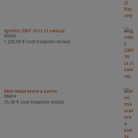
IgroDry 2301 10 Lt (1 tanica)
1.220,00
€
costi trasporto esclusi
Valutato
5.00
su 5
Mini misuratore a punte
35,38
€
costi trasporto esclusi
Valutat
o
3.00
su 5