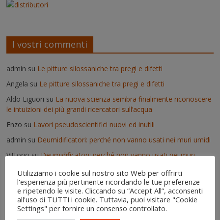
I vostri commenti
admin
su
Le pitture silossaniche tra pregi e difetti
Angela
su
Le pitture silossaniche tra pregi e difetti
Aldo Liguori
su
La nuova scienza sembra finalmente riconoscere
le intuizioni dei più grandi ricercatori sull’acqua
Enzo
su
Lavori pseudoscientifici nuovi ed inutili
admin
su
Deumidificatori: perché non vanno usati nei muri umidi
Vittorio
su
Deumidificatori: perché non vanno usati nei muri
umidi
Utilizziamo i cookie sul nostro sito Web per offrirti
Il risanamento delle murature dopo un'alluvione - IgroDry
su
l'esperienza più pertinente ricordando le tue preferenze
e ripetendo le visite. Cliccando su “Accept All”, acconsenti
Come si usa IgroDry
all'uso di TUTTI i cookie. Tuttavia, puoi visitare "Cookie
admin
su
Pitture termiche: pro e contro su alcuni prodotti in
Settings" per fornire un consenso controllato.
commercio