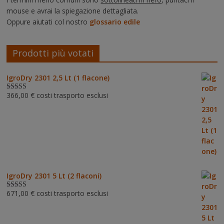
mouse e avrai la spiegazione dettagliata.
Oppure aiutati col nostro
glossario edile
Prodotti più votati
IgroDry 2301 2,5 Lt (1 flacone)
366,00
€
costi trasporto esclusi
Valutato
5.00
su 5
IgroDry 2301 5 Lt (2 flaconi)
671,00
€
costi trasporto esclusi
Valutato
5.00
su 5