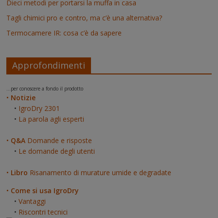
Dieci metodi per portarsi la muffa in casa
Tagli chimici pro e contro, ma c’è una alternativa?
Termocamere IR: cosa c’è da sapere
Approfondimenti
...per conoscere a fondo il prodotto
•
Notizie
•
IgroDry 2301
•
La parola agli esperti
•
Q&A
Domande e risposte
•
Le domande degli utenti
•
Libro
Risanamento di murature umide e degradate
•
Come si usa IgroDry
•
Vantaggi
•
Riscontri tecnici