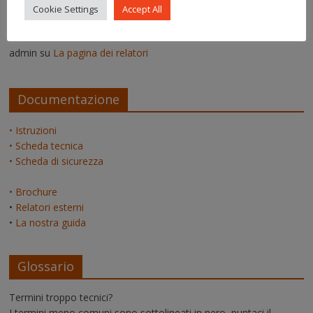
Cookie Settings
Accept All
Erica
su
Pitture termiche: pro e contro su alcuni prodotti in
commercio
admin
su
La pagina dei relatori
Documentazione
• Istruzioni
• Scheda tecnica
• Scheda di sicurezza
• Brochure
•
Relatori esterni
•
La nostra guida
Glossario
Termini troppo tecnici?
I termini meno comuni sono
sottolineati in nero
, puntaci il