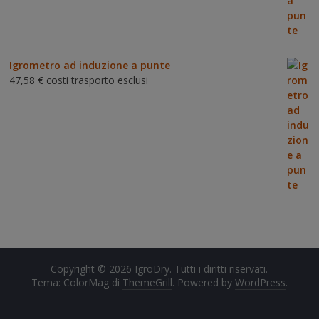
Igrometro ad induzione a punte
47,58
€
costi trasporto esclusi
Copyright © 2026
IgroDry
. Tutti i diritti riservati.
Tema: ColorMag di
ThemeGrill
. Powered by
WordPress
.