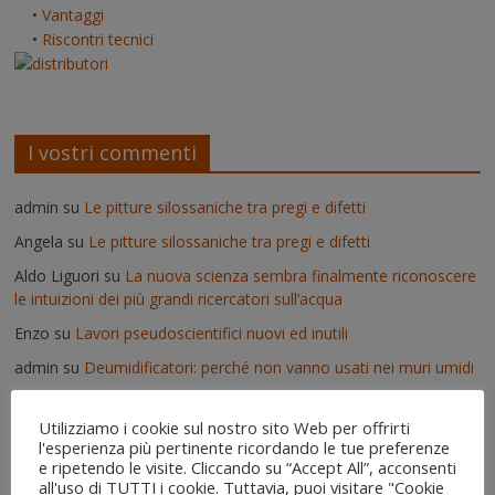
•
Vantaggi
•
Riscontri tecnici
I vostri commenti
admin
su
Le pitture silossaniche tra pregi e difetti
Angela
su
Le pitture silossaniche tra pregi e difetti
Aldo Liguori
su
La nuova scienza sembra finalmente riconoscere
le intuizioni dei più grandi ricercatori sull’acqua
Enzo
su
Lavori pseudoscientifici nuovi ed inutili
admin
su
Deumidificatori: perché non vanno usati nei muri umidi
Vittorio
su
Deumidificatori: perché non vanno usati nei muri
umidi
Utilizziamo i cookie sul nostro sito Web per offrirti
l'esperienza più pertinente ricordando le tue preferenze
Il risanamento delle murature dopo un'alluvione - IgroDry
su
e ripetendo le visite. Cliccando su “Accept All”, acconsenti
Come si usa IgroDry
all'uso di TUTTI i cookie. Tuttavia, puoi visitare "Cookie