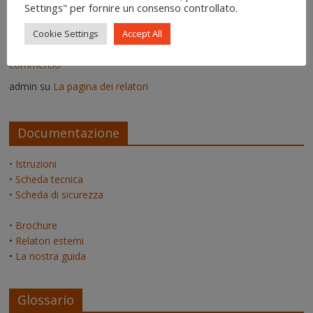
Settings" per fornire un consenso controllato.
admin
su
Pitture termiche: pro e contro su alcuni prodotti in
commercio
Cookie Settings
Accept All
Erica
su
Pitture termiche: pro e contro su alcuni prodotti in
commercio
admin
su
La pagina dei relatori
Documentazione
• Istruzioni
• Scheda tecnica
• Scheda di sicurezza
• Brochure
•
Relatori esterni
•
La nostra guida
Glossario