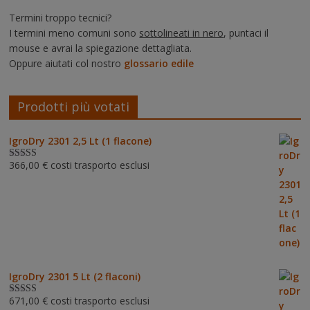
Termini troppo tecnici?
I termini meno comuni sono
sottolineati in nero
, puntaci il
mouse e avrai la spiegazione dettagliata.
Oppure aiutati col nostro
glossario edile
Prodotti più votati
IgroDry 2301 2,5 Lt (1 flacone)
366,00
€
costi trasporto esclusi
Valutato
5.00
su 5
IgroDry 2301 5 Lt (2 flaconi)
671,00
€
costi trasporto esclusi
Valutato
5.00