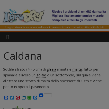
Salta
IgroDry
al
contenuto
Il
miglior
risanante
per
muri
umidi
Caldana
attualmente
in
commercio
Sottile strato (4 –5 cm) di
ghiaia
minuta e
malta
, fatto per
spianare a livello un
solaio
o un sottofondo, sul quale viene
allettato uno strato di malta dello spessore di 1 cm e viene
posto in opera il pavimento.
F
T
P
L
W
M
a
w
i
i
h
e
c
i
n
n
a
s