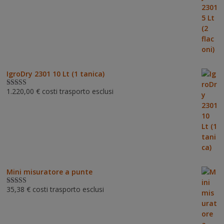
su 5
IgroDry 2301 10 Lt (1 tanica)
1.220,00
€
costi trasporto esclusi
Valutato
5.00
su 5
Mini misuratore a punte
35,38
€
costi trasporto esclusi
Valutat
o
3.00
su 5