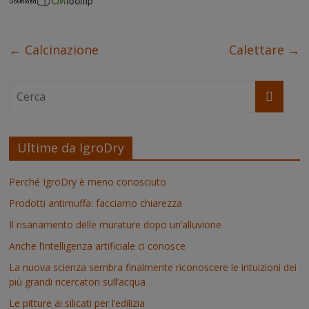
e
t
t
k
t
s
b
t
e
e
s
e
o
e
r
d
A
n
o
r
e
I
p
g
k
s
n
p
e
←
Calcinazione
Calettare
→
t
r
Ultime da IgroDry
Perché IgroDry è meno conosciuto
Prodotti antimuffa: facciamo chiarezza
Il risanamento delle murature dopo un’alluvione
Anche l’intelligenza artificiale ci conosce
La nuova scienza sembra finalmente riconoscere le intuizioni dei
più grandi ricercatori sull’acqua
Le pitture ai silicati per l’edilizia