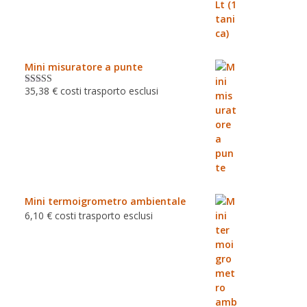
Mini misuratore a punte
35,38
€
costi trasporto esclusi
Valutat
o
3.00
su 5
Mini termoigrometro ambientale
6,10
€
costi trasporto esclusi