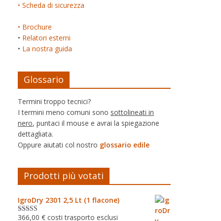
• Scheda di sicurezza
• Brochure
•
Relatori esterni
•
La nostra guida
Glossario
Termini troppo tecnici?
I termini meno comuni sono
sottolineati in
nero
, puntaci il mouse e avrai la spiegazione
dettagliata.
Oppure aiutati col nostro
glossario edile
Prodotti più votati
IgroDry 2301 2,5 Lt (1 flacone)
366,00
€
costi trasporto esclusi
Valutato
5.00