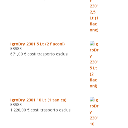
su 5
IgroDry 2301 5 Lt (2 flaconi)
671,00
€
costi trasporto esclusi
Valutato
5.00
su 5
IgroDry 2301 10 Lt (1 tanica)
1.220,00
€
costi trasporto esclusi
Valutato
5.00
su 5