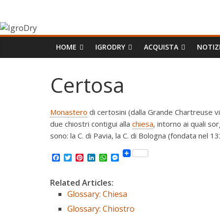
Salta
IgroDry
al
contenuto
Il
HOME
IGRODRY
ACQUISTA
NOTIZ
miglior
risanante
Certosa
per
muri
umidi
Monastero
di certosini (dalla Grande Chartreuse v
attualmente
due chiostri contigui alla
chiesa
, intorno ai quali so
in
sono: la C. di Pavia, la C. di Bologna (fondata nel 13
commercio
F
T
P
L
W
M
a
w
i
i
h
e
c
i
n
n
a
s
e
t
t
k
t
s
Related Articles:
b
t
e
e
s
e
Glossary: Chiesa
o
e
r
d
A
n
o
r
e
I
p
g
Glossary: Chiostro
k
s
n
p
e