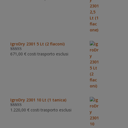
su 5
IgroDry 2301 5 Lt (2 flaconi)
671,00
€
costi trasporto esclusi
Valutato
5.00
su 5
IgroDry 2301 10 Lt (1 tanica)
1.220,00
€
costi trasporto esclusi
Valutato
5.00
su 5