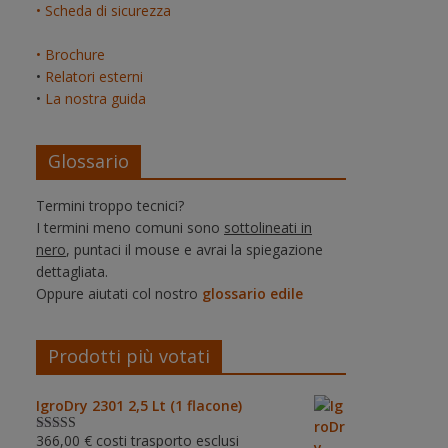
• Scheda di sicurezza
• Brochure
•
Relatori esterni
•
La nostra guida
Glossario
Termini troppo tecnici?
I termini meno comuni sono
sottolineati in
nero
, puntaci il mouse e avrai la spiegazione
dettagliata.
Oppure aiutati col nostro
glossario edile
Prodotti più votati
IgroDry 2301 2,5 Lt (1 flacone)
366,00
€
costi trasporto esclusi
Valutato
5.00