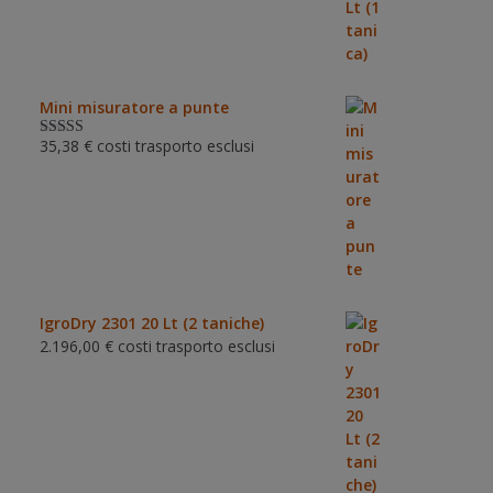
Mini misuratore a punte
35,38
€
costi trasporto esclusi
Valutat
o
3.00
su 5
IgroDry 2301 20 Lt (2 taniche)
2.196,00
€
costi trasporto esclusi