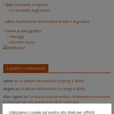
•
Q&A
Domande e risposte
•
Le domande degli utenti
•
Libro
Risanamento di murature umide e degradate
•
Come si usa IgroDry
•
Vantaggi
•
Riscontri tecnici
I vostri commenti
admin
su
Le pitture silossaniche tra pregi e difetti
Angela
su
Le pitture silossaniche tra pregi e difetti
Aldo Liguori
su
La nuova scienza sembra finalmente riconoscere
le intuizioni dei più grandi ricercatori sull’acqua
Enzo
su
Lavori pseudoscientifici nuovi ed inutili
Utilizziamo i cookie sul nostro sito Web per offrirti