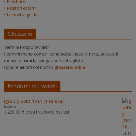
• Brochure
•
Relatori esterni
•
La nostra guida
Glossario
Termini troppo tecnici?
I termini meno comuni sono
sottolineati in nero
, puntaci il
mouse e avrai la spiegazione dettagliata.
Oppure aiutati col nostro
glossario edile
Prodotti più votati
IgroDry 2301 10 Lt (1 tanica)
1.220,00
€
costi trasporto esclusi
Valutato
5.00
su 5