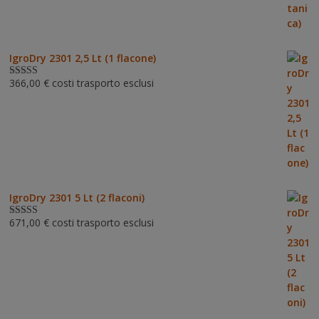
IgroDry 2301 2,5 Lt (1 flacone)
366,00
€
costi trasporto esclusi
Valutato
5.00
su 5
IgroDry 2301 5 Lt (2 flaconi)
671,00
€
costi trasporto esclusi
Valutato
5.00
su 5