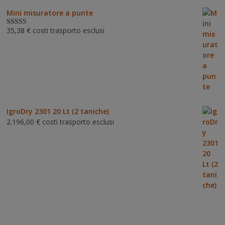
Mini misuratore a punte
35,38
€
costi trasporto esclusi
Valutat
o
3.00
su 5
IgroDry 2301 20 Lt (2 taniche)
2.196,00
€
costi trasporto esclusi