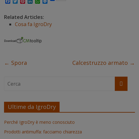
F
T
P
L
W
M
a
w
i
i
h
e
c
i
n
n
a
s
e
t
t
k
t
s
Related Articles:
b
t
e
e
s
e
Cosa fa IgroDry
o
e
r
d
A
n
o
r
e
I
p
g
k
s
n
p
e
t
r
←
Spora
Calcestruzzo armato
→
Ultime da IgroDry
Perché IgroDry è meno conosciuto
Prodotti antimuffa: facciamo chiarezza