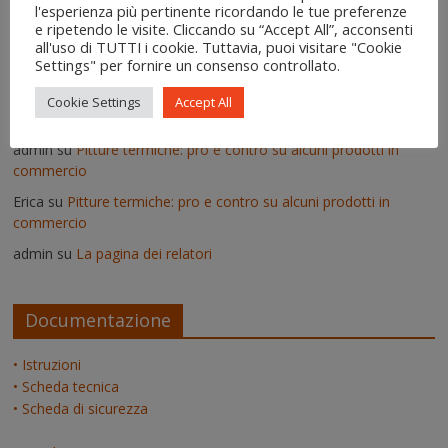
l'esperienza più pertinente ricordando le tue preferenze
admin
su
Deumidificatori: perché non vanno usati nei muri umidi
e ripetendo le visite. Cliccando su “Accept All”, acconsenti
Vittorio
su
Deumidificatori: perché non vanno usati nei muri
all'uso di TUTTI i cookie. Tuttavia, puoi visitare "Cookie
Settings" per fornire un consenso controllato.
umidi
Il risanamento delle murature dopo un'alluvione - IgroDry
su
Cookie Settings
Accept All
Come si usa IgroDry
admin
su
Pitture termiche: pro e contro su alcuni prodotti in
commercio
Erica
su
Pitture termiche: pro e contro su alcuni prodotti in
commercio
admin
su
La pagina dei relatori
Documentazione
• Istruzioni
• Scheda tecnica
• Scheda di sicurezza