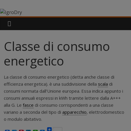
Salta
IgroDry
al
contenuto
Il
miglior
risanante
Classe di consumo
per
muri
energetico
umidi
attualmente
in
La classe di consumo energetico (detta anche classe di
commercio
efficienza energetica). è una suddivisione della
scala
di
consumi normata dall’Unione europea. Essa indica appunto i
consumi annuali espressi in kWh tramite lettere dalla A+++
alla G. Le
fasce
di consumo corrispondenti a una classe
variano a seconda del tipo di
apparecchio
, elettrodomestico
o modulo abitativo.