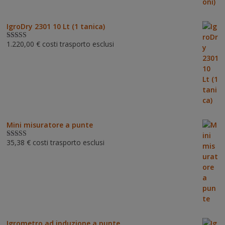
IgroDry 2301 10 Lt (1 tanica)
1.220,00
€
costi trasporto esclusi
Valutato
5.00
su 5
Mini misuratore a punte
35,38
€
costi trasporto esclusi
Valutat
o
3.00
su 5
Igrometro ad induzione a punte