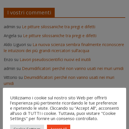
I vostri commenti
admin
su
Le pitture silossaniche tra pregi e difetti
Angela
su
Le pitture silossaniche tra pregi e difetti
Aldo Liguori
su
La nuova scienza sembra finalmente riconoscere
le intuizioni dei più grandi ricercatori sull’acqua
Enzo
su
Lavori pseudoscientifici nuovi ed inutili
admin
su
Deumidificatori: perché non vanno usati nei muri umidi
Vittorio
su
Deumidificatori: perché non vanno usati nei muri
umidi
Il risanamento delle murature dopo un'alluvione - IgroDry
su
Utilizziamo i cookie sul nostro sito Web per offrirti
Come si usa IgroDry
l'esperienza più pertinente ricordando le tue preferenze
admin
su
Pitture termiche: pro e contro su alcuni prodotti in
e ripetendo le visite. Cliccando su “Accept All”, acconsenti
all'uso di TUTTI i cookie. Tuttavia, puoi visitare "Cookie
commercio
Settings" per fornire un consenso controllato.
Erica
su
Pitture termiche: pro e contro su alcuni prodotti in
commercio