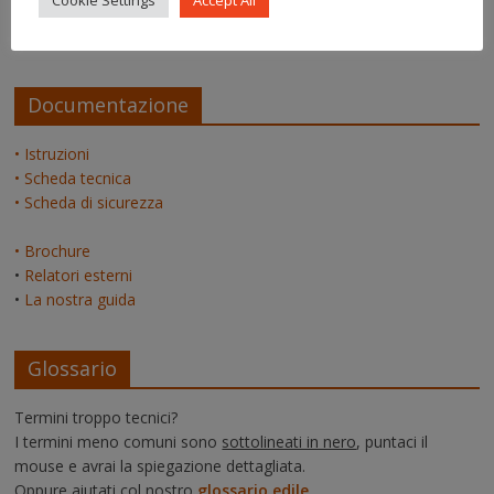
Cookie Settings
Accept All
admin
su
La pagina dei relatori
Documentazione
• Istruzioni
• Scheda tecnica
• Scheda di sicurezza
• Brochure
•
Relatori esterni
•
La nostra guida
Glossario
Termini troppo tecnici?
I termini meno comuni sono
sottolineati in nero
, puntaci il
mouse e avrai la spiegazione dettagliata.
Oppure aiutati col nostro
glossario edile