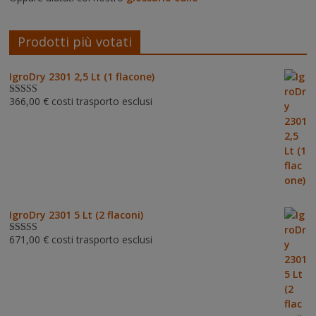
Prodotti più votati
IgroDry 2301 2,5 Lt (1 flacone)
366,00
€
costi trasporto esclusi
Valutato
5.00
su 5
IgroDry 2301 5 Lt (2 flaconi)
671,00
€
costi trasporto esclusi
Valutato
5.00
su 5