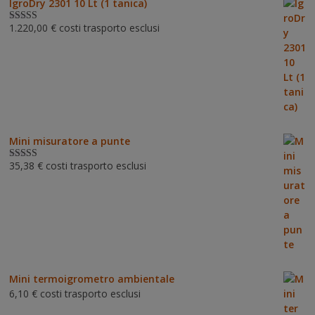
IgroDry 2301 10 Lt (1 tanica)
1.220,00
€
costi trasporto esclusi
Valutato
5.00
su 5
Mini misuratore a punte
35,38
€
costi trasporto esclusi
Valutat
o
3.00
su 5
Mini termoigrometro ambientale
6,10
€
costi trasporto esclusi