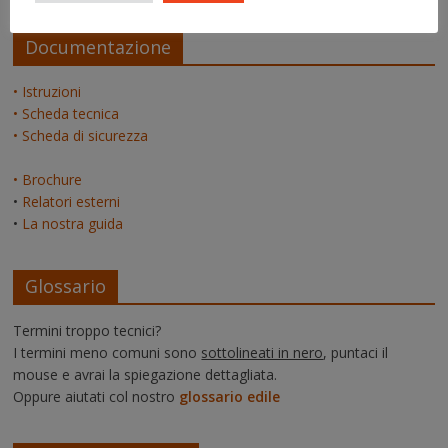
Documentazione
• Istruzioni
• Scheda tecnica
• Scheda di sicurezza
• Brochure
•
Relatori esterni
•
La nostra guida
Glossario
Termini troppo tecnici?
I termini meno comuni sono
sottolineati in nero
, puntaci il
mouse e avrai la spiegazione dettagliata.
Oppure aiutati col nostro
glossario edile