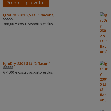
Prodotti più votati
IgroDry 2301 2,5 Lt (1 flacone)
366,00
€
costi trasporto esclusi
Valutato
5.00
su 5
IgroDry 2301 5 Lt (2 flaconi)
671,00
€
costi trasporto esclusi
Valutato
5.00
su 5