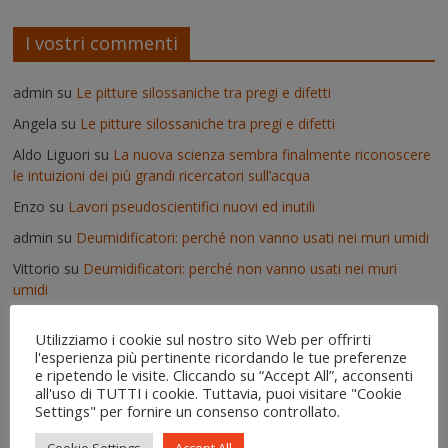
I vostri commenti
admin
su
Le pitture silossaniche tra pregi e difetti
Angela
su
Le pitture silossaniche tra pregi e difetti
Aldo Liguori
su
La nuova scienza sembra finalmente riconoscere
le intuizioni dei più grandi ricercatori sull’acqua
Enzo
su
Lavori pseudoscientifici nuovi ed inutili
admin
su
Deumidificatori: perché non vanno usati nei muri umidi
Vittorio
su
Deumidificatori: perché non vanno usati nei muri
umidi
Il risanamento delle murature dopo un'alluvione - IgroDry
su
Utilizziamo i cookie sul nostro sito Web per offrirti
Come si usa IgroDry
l'esperienza più pertinente ricordando le tue preferenze
admin
su
Pitture termiche: pro e contro su alcuni prodotti in
e ripetendo le visite. Cliccando su “Accept All”, acconsenti
all'uso di TUTTI i cookie. Tuttavia, puoi visitare "Cookie
commercio
Settings" per fornire un consenso controllato.
Erica
su
Pitture termiche: pro e contro su alcuni prodotti in
commercio