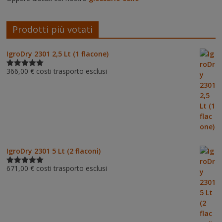
Prodotti più votati
IgroDry 2301 2,5 Lt (1 flacone)
366,00
€
costi trasporto esclusi
Valutato
5.00
su 5
IgroDry 2301 5 Lt (2 flaconi)
671,00
€
costi trasporto esclusi
Valutato
5.00
su 5