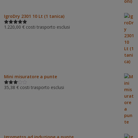
IgroDry 2301 10 Lt (1 tanica)
1.220,00
€
costi trasporto esclusi
Valutato
5.00
su 5
Mini misuratore a punte
35,38
€
costi trasporto esclusi
Valutat
o
3.00
su 5
Igrometro ad induzione a punte