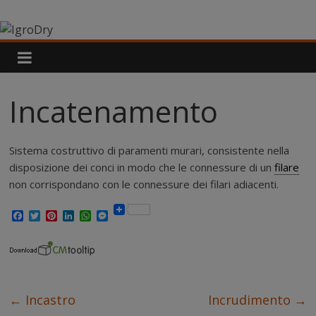
Salta
IgroDry
al
contenuto
Il
miglior
risanante
Incatenamento
per
muri
umidi
Sistema costruttivo di paramenti murari, consistente nella
attualmente
disposizione dei conci in modo che le connessure di un
filare
in
non corrispondano con le connessure dei filari adiacenti.
commercio
F
T
P
L
W
M
a
w
i
i
h
e
c
i
n
n
a
s
e
t
t
k
t
s
b
t
e
e
s
e
o
e
r
d
A
n
o
r
e
I
p
g
k
s
n
p
e
←
Incastro
Incrudimento
→
t
r