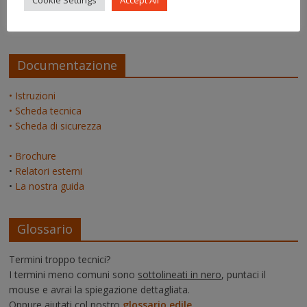
Cookie Settings
Accept All
admin
su
La pagina dei relatori
Documentazione
• Istruzioni
• Scheda tecnica
• Scheda di sicurezza
• Brochure
•
Relatori esterni
•
La nostra guida
Glossario
Termini troppo tecnici?
I termini meno comuni sono
sottolineati in nero
, puntaci il
mouse e avrai la spiegazione dettagliata.
Oppure aiutati col nostro
glossario edile