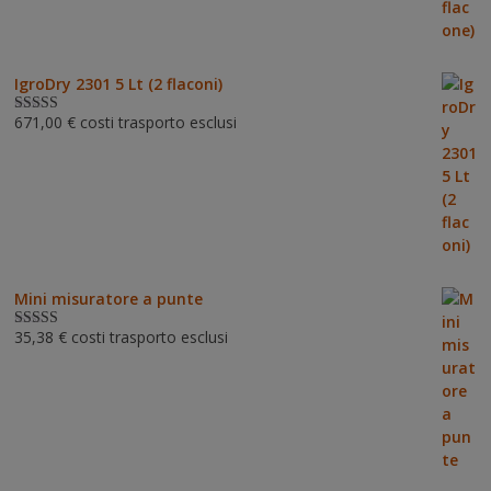
IgroDry 2301 5 Lt (2 flaconi)
671,00
€
costi trasporto esclusi
Valutato
5.00
su 5
Mini misuratore a punte
35,38
€
costi trasporto esclusi
Valutat
o
3.00
su 5