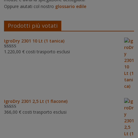
Oppure aiutati col nostro
glossario edile
Prodotti più votati
IgroDry 2301 10 Lt (1 tanica)
1.220,00
€
costi trasporto esclusi
Valutato
5.00
su 5
IgroDry 2301 2,5 Lt (1 flacone)
366,00
€
costi trasporto esclusi
Valutato
5.00
su 5