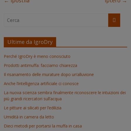
←
Ipòstila
Ìptero
→
t
r
Ultime da IgroDry
Perché IgroDry è meno conosciuto
Prodotti antimuffa: facciamo chiarezza
Il risanamento delle murature dopo un’alluvione
Anche l’intelligenza artificiale ci conosce
La nuova scienza sembra finalmente riconoscere le intuizioni dei
più grandi ricercatori sull’acqua
Le pitture ai silicati per l’edilizia
Umidità in camera da letto
Dieci metodi per portarsi la muffa in casa