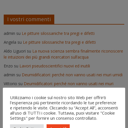
I vostri commenti
admin
su
Le pitture silossaniche tra pregi e difetti
Angela
su
Le pitture silossaniche tra pregi e difetti
Aldo Liguori
su
La nuova scienza sembra finalmente riconoscere
le intuizioni dei più grandi ricercatori sull’acqua
Enzo
su
Lavori pseudoscientifici nuovi ed inutili
admin
su
Deumidificatori: perché non vanno usati nei muri umidi
Vittorio
su
Deumidificatori: perché non vanno usati nei muri
umidi
Utilizziamo i cookie sul nostro sito Web per offrirti
Il risanamento delle murature dopo un'alluvione - IgroDry
su
l'esperienza più pertinente ricordando le tue preferenze
Come si usa IgroDry
e ripetendo le visite. Cliccando su “Accept All”, acconsenti
all'uso di TUTTI i cookie. Tuttavia, puoi visitare "Cookie
admin
su
Pitture termiche: pro e contro su alcuni prodotti in
Settings" per fornire un consenso controllato.
commercio