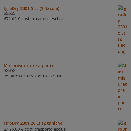
IgroDry 2301 5 Lt (2 flaconi)
671,00
€
costi trasporto esclusi
Valutato
5.00
su 5
Mini misuratore a punte
35,38
€
costi trasporto esclusi
Valutat
o
3.00
su 5
IgroDry 2301 20 Lt (2 taniche)
2.196,00
€
costi trasporto esclusi