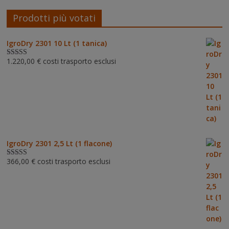
Prodotti più votati
IgroDry 2301 10 Lt (1 tanica)
1.220,00
€
costi trasporto esclusi
Valutato
5.00
su 5
IgroDry 2301 2,5 Lt (1 flacone)
366,00
€
costi trasporto esclusi
Valutato
5.00
su 5