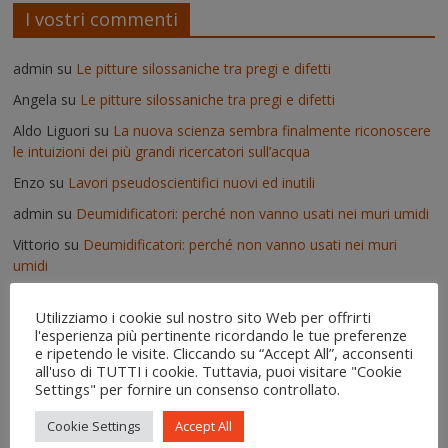
I vostri commenti
admin
su
Le pitture silossaniche tra pregi e difetti
Angela
su
Le pitture silossaniche tra pregi e difetti
Aldo Liguori
su
La nuova scienza sembra finalmente riconoscere
le intuizioni dei più grandi ricercatori sull’acqua
Enzo
su
Lavori pseudoscientifici nuovi ed inutili
admin
su
Deumidificatori: perché non vanno usati nei muri umidi
Vittorio
su
Deumidificatori: perché non vanno usati nei muri
umidi
Il risanamento delle murature dopo un'alluvione - IgroDry
su
Utilizziamo i cookie sul nostro sito Web per offrirti
Come si usa IgroDry
l'esperienza più pertinente ricordando le tue preferenze
admin
su
Pitture termiche: pro e contro su alcuni prodotti in
e ripetendo le visite. Cliccando su “Accept All”, acconsenti
commercio
all'uso di TUTTI i cookie. Tuttavia, puoi visitare "Cookie
Settings" per fornire un consenso controllato.
Erica
su
Pitture termiche: pro e contro su alcuni prodotti in
commercio
Cookie Settings
Accept All