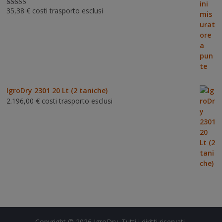
35,38
€
costi trasporto esclusi
Valutat
o
3.00
su 5
IgroDry 2301 20 Lt (2 taniche)
2.196,00
€
costi trasporto esclusi
Copyright © 2026
IgroDry
. Tutti i diritti riservati.