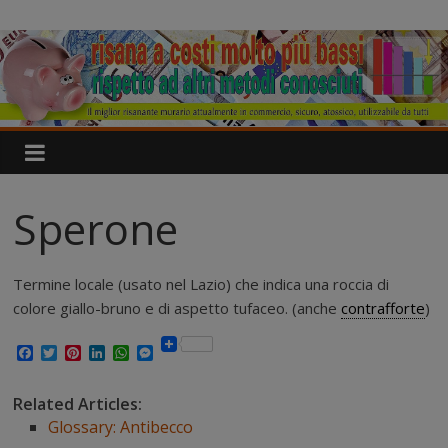
Salta
IgroDry
al
contenuto
Il
miglior
risanante
per
muri
umidi
Sperone
attualmente
in
commercio
Termine locale (usato nel Lazio) che indica una roccia di
colore giallo-bruno e di aspetto tufaceo. (anche
contrafforte
)
F
T
P
L
W
M
a
w
i
i
h
e
c
i
n
n
a
s
e
t
t
k
t
s
Related Articles:
b
t
e
e
s
e
Glossary: Antibecco
o
e
r
d
A
n