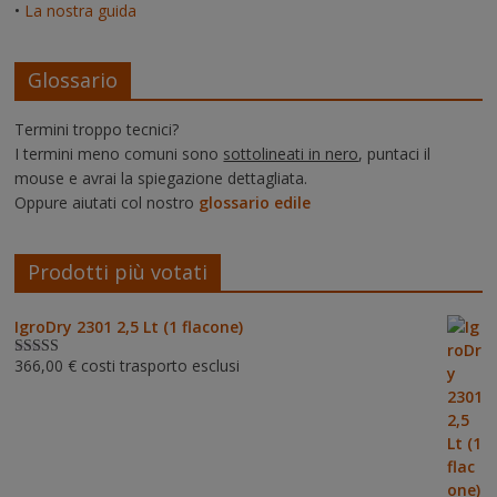
•
La nostra guida
Glossario
Termini troppo tecnici?
I termini meno comuni sono
sottolineati in nero
, puntaci il
mouse e avrai la spiegazione dettagliata.
Oppure aiutati col nostro
glossario edile
Prodotti più votati
IgroDry 2301 2,5 Lt (1 flacone)
366,00
€
costi trasporto esclusi
Valutato
5.00
su 5