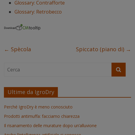
o
r
e
I
p
g
Glossary: Contrafforte
k
s
n
p
e
t
r
Glossary: Retrobecco
←
Spècola
Spiccato (piano di)
→
Ultime da IgroDry
Perché IgroDry è meno conosciuto
Prodotti antimuffa: facciamo chiarezza
Il risanamento delle murature dopo un’alluvione
Anche l’intelligenza artificiale ci conosce