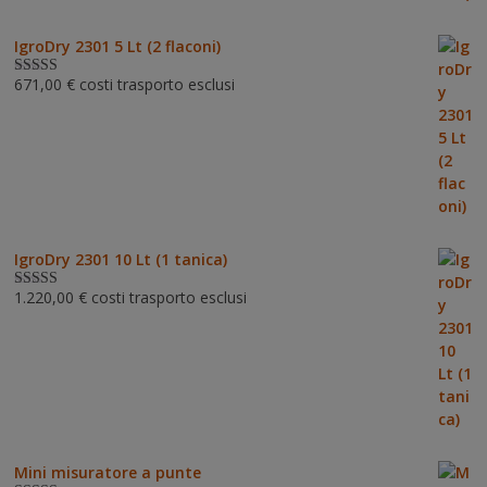
IgroDry 2301 5 Lt (2 flaconi)
671,00
€
costi trasporto esclusi
Valutato
5.00
su 5
IgroDry 2301 10 Lt (1 tanica)
1.220,00
€
costi trasporto esclusi
Valutato
5.00
su 5
Mini misuratore a punte