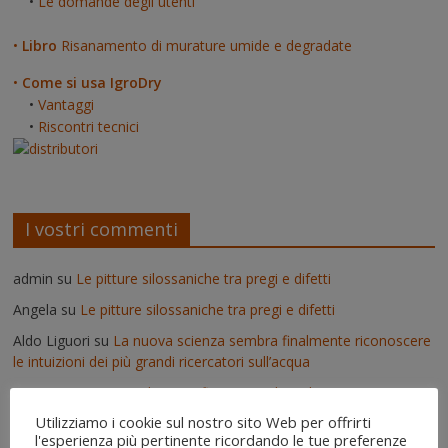
•
Le domande degli utenti
•
Libro
Risanamento di murature umide e degradate
•
Come si usa IgroDry
•
Vantaggi
•
Riscontri tecnici
I vostri commenti
admin
su
Le pitture silossaniche tra pregi e difetti
Angela
su
Le pitture silossaniche tra pregi e difetti
Aldo Liguori
su
La nuova scienza sembra finalmente riconoscere
le intuizioni dei più grandi ricercatori sull’acqua
Enzo
su
Lavori pseudoscientifici nuovi ed inutili
Utilizziamo i cookie sul nostro sito Web per offrirti
admin
su
Deumidificatori: perché non vanno usati nei muri umidi
l'esperienza più pertinente ricordando le tue preferenze