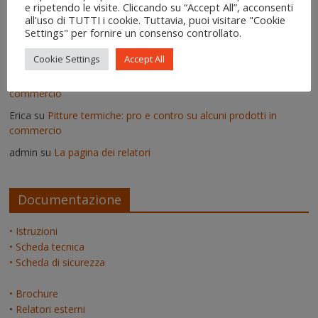
Vittorio
su
Deumidificatori: perché non vanno usati nei muri
e ripetendo le visite. Cliccando su “Accept All”, acconsenti
all'uso di TUTTI i cookie. Tuttavia, puoi visitare "Cookie
umidi
Settings" per fornire un consenso controllato.
Il risanamento delle murature dopo un'alluvione - IgroDry
su
Come si usa IgroDry
Cookie Settings
Accept All
admin
su
Pitture termiche: pro e contro su alcuni prodotti in
commercio
Erica
su
Pitture termiche: pro e contro su alcuni prodotti in
commercio
admin
su
La pagina dei relatori
Documentazione
• Istruzioni
• Scheda tecnica
• Scheda di sicurezza
• Brochure
•
Relatori esterni