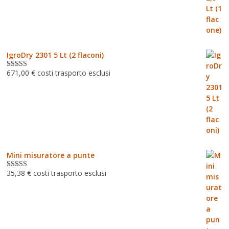
IgroDry 2301 5 Lt (2 flaconi)
671,00
€
costi trasporto esclusi
Valutato
5.00
su 5
Mini misuratore a punte
35,38
€
costi trasporto esclusi
Valutat
o
3.00
su 5