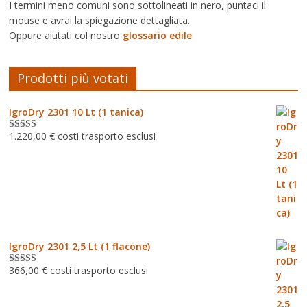
I termini meno comuni sono
sottolineati in nero
, puntaci il
mouse e avrai la spiegazione dettagliata.
Oppure aiutati col nostro
glossario edile
Prodotti più votati
IgroDry 2301 10 Lt (1 tanica)
1.220,00
€
costi trasporto esclusi
Valutato
5.00
su 5
IgroDry 2301 2,5 Lt (1 flacone)
366,00
€
costi trasporto esclusi
Valutato
5.00
su 5