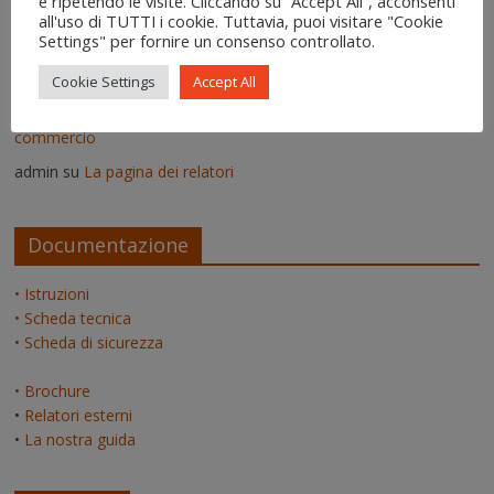
e ripetendo le visite. Cliccando su “Accept All”, acconsenti
all'uso di TUTTI i cookie. Tuttavia, puoi visitare "Cookie
Come si usa IgroDry
Settings" per fornire un consenso controllato.
admin
su
Pitture termiche: pro e contro su alcuni prodotti in
commercio
Cookie Settings
Accept All
Erica
su
Pitture termiche: pro e contro su alcuni prodotti in
commercio
admin
su
La pagina dei relatori
Documentazione
• Istruzioni
• Scheda tecnica
• Scheda di sicurezza
• Brochure
•
Relatori esterni
•
La nostra guida