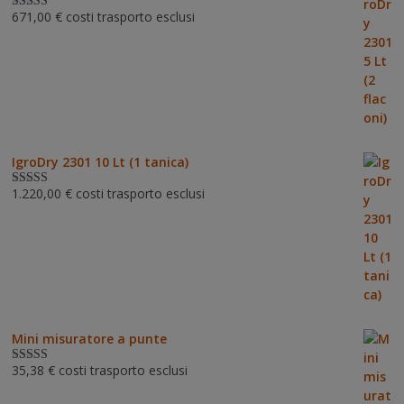
671,00
€
costi trasporto esclusi
Valutato
5.00
su 5
IgroDry 2301 10 Lt (1 tanica)
1.220,00
€
costi trasporto esclusi
Valutato
5.00
su 5
Mini misuratore a punte
35,38
€
costi trasporto esclusi
Valutat
o
3.00
su 5