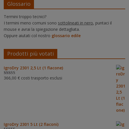
Glossario
Termini troppo tecnici?
I termini meno comuni sono
sottolineati in nero
, puntaci il
mouse e avrai la spiegazione dettagliata.
Oppure aiutati col nostro
glossario edile
Prodotti più votati
IgroDry 2301 2,5 Lt (1 flacone)
366,00
€
costi trasporto esclusi
Valutato
5.00
su 5
IgroDry 2301 5 Lt (2 flaconi)