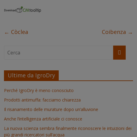
o
r
e
I
p
g
k
s
n
p
e
t
r
←
Còclea
Coibenza
→
Ultime da IgroDry
Perché IgroDry è meno conosciuto
Prodotti antimuffa: facciamo chiarezza
Il risanamento delle murature dopo un’alluvione
Anche l’intelligenza artificiale ci conosce
La nuova scienza sembra finalmente riconoscere le intuizioni dei
più grandi ricercatori sull’acqua