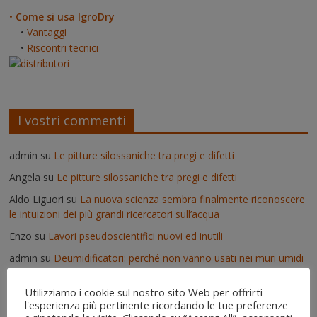
•
Come si usa IgroDry
•
Vantaggi
•
Riscontri tecnici
I vostri commenti
admin
su
Le pitture silossaniche tra pregi e difetti
Angela
su
Le pitture silossaniche tra pregi e difetti
Aldo Liguori
su
La nuova scienza sembra finalmente riconoscere
le intuizioni dei più grandi ricercatori sull’acqua
Enzo
su
Lavori pseudoscientifici nuovi ed inutili
admin
su
Deumidificatori: perché non vanno usati nei muri umidi
Vittorio
su
Deumidificatori: perché non vanno usati nei muri
Utilizziamo i cookie sul nostro sito Web per offrirti
umidi
l'esperienza più pertinente ricordando le tue preferenze
Il risanamento delle murature dopo un'alluvione - IgroDry
su