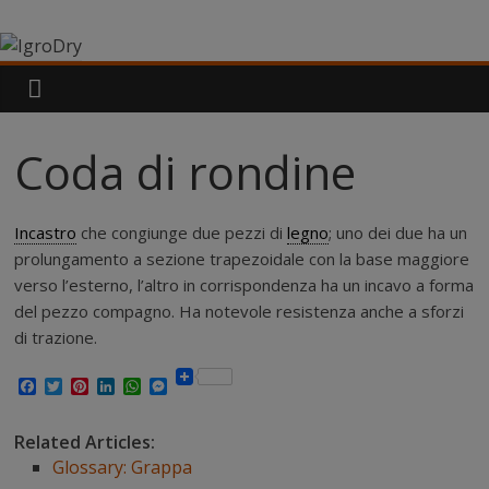
Salta
IgroDry
al
contenuto
Il
miglior
risanante
Coda di rondine
per
muri
umidi
Incastro
che congiunge due pezzi di
legno
; uno dei due ha un
attualmente
prolungamento a sezione trapezoidale con la base maggiore
in
verso l’esterno, l’altro in corrispondenza ha un incavo a forma
commercio
del pezzo compagno. Ha notevole resistenza anche a sforzi
di trazione.
F
T
P
L
W
M
a
w
i
i
h
e
c
i
n
n
a
s
e
t
t
k
t
s
Related Articles:
b
t
e
e
s
e
Glossary: Grappa
o
e
r
d
A
n