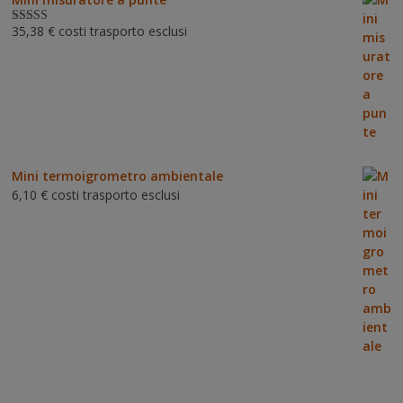
35,38
€
costi trasporto esclusi
Valutat
o
3.00
su 5
Mini termoigrometro ambientale
6,10
€
costi trasporto esclusi