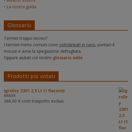
•
Relatori esterni
•
La nostra guida
Glossario
Termini troppo tecnici?
I termini meno comuni sono
sottolineati in nero
, puntaci il
mouse e avrai la spiegazione dettagliata.
Oppure aiutati col nostro
glossario edile
Prodotti più votati
IgroDry 2301 2,5 Lt (1 flacone)
366,00
€
costi trasporto esclusi
Valutato
5.00
su 5