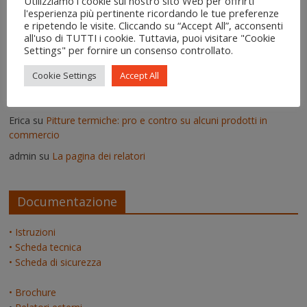
Utilizziamo i cookie sul nostro sito Web per offrirti
l'esperienza più pertinente ricordando le tue preferenze
Vittorio
su
Deumidificatori: perché non vanno usati nei muri
e ripetendo le visite. Cliccando su “Accept All”, acconsenti
umidi
all'uso di TUTTI i cookie. Tuttavia, puoi visitare "Cookie
Il risanamento delle murature dopo un'alluvione - IgroDry
su
Settings" per fornire un consenso controllato.
Come si usa IgroDry
Cookie Settings
Accept All
admin
su
Pitture termiche: pro e contro su alcuni prodotti in
commercio
Erica
su
Pitture termiche: pro e contro su alcuni prodotti in
commercio
admin
su
La pagina dei relatori
Documentazione
• Istruzioni
• Scheda tecnica
• Scheda di sicurezza
• Brochure