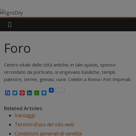
Salta
IgroDry
al
contenuto
Il
miglior
risanante
Foro
per
muri
umidi
Centro vitale delle città antiche; in tale spazio, spesso
attualmente
circondato da porticato, si erigevano basiliche, templi,
in
palestre, terme, ginnasi, curie. Celebri a Roma i Fori Imperiali.
commercio
F
T
P
L
W
M
a
w
i
i
h
e
c
i
n
n
a
s
e
t
t
k
t
s
Related Articles:
b
t
e
e
s
e
Vantaggi
o
e
r
d
A
n
o
r
e
I
p
g
Termini d’uso del sito web
k
s
n
p
e
t
r
Condizioni generali di vendita