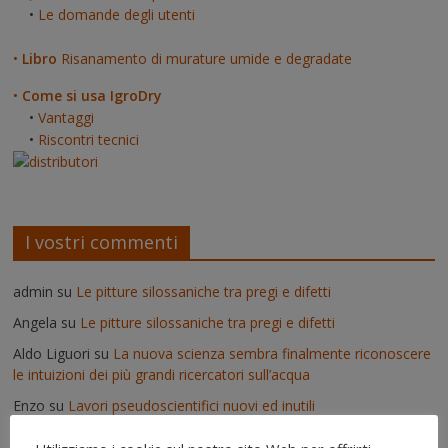
•
Le domande degli utenti
•
Libro
Risanamento di murature umide e degradate
•
Come si usa IgroDry
•
Vantaggi
•
Riscontri tecnici
I vostri commenti
admin
su
Le pitture silossaniche tra pregi e difetti
Angela
su
Le pitture silossaniche tra pregi e difetti
Aldo Liguori
su
La nuova scienza sembra finalmente riconoscere
le intuizioni dei più grandi ricercatori sull’acqua
Enzo
su
Lavori pseudoscientifici nuovi ed inutili
admin
su
Deumidificatori: perché non vanno usati nei muri umidi