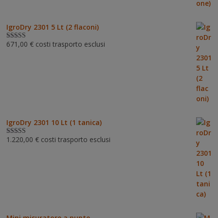
IgroDry 2301 5 Lt (2 flaconi)
671,00
€
costi trasporto esclusi
Valutato
5.00
su 5
IgroDry 2301 10 Lt (1 tanica)
1.220,00
€
costi trasporto esclusi
Valutato
5.00
su 5
Mini misuratore a punte