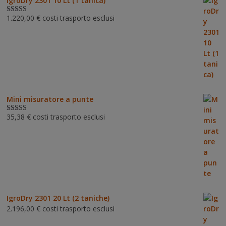
IgroDry 2301 10 Lt (1 tanica)
1.220,00
€
costi trasporto esclusi
Valutato
5.00
su 5
Mini misuratore a punte
35,38
€
costi trasporto esclusi
Valutat
o
3.00
su 5
IgroDry 2301 20 Lt (2 taniche)
2.196,00
€
costi trasporto esclusi