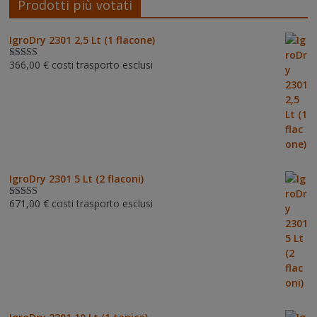
Prodotti più votati
IgroDry 2301 2,5 Lt (1 flacone)
366,00
€
costi trasporto esclusi
Valutato
5.00
su 5
IgroDry 2301 5 Lt (2 flaconi)
671,00
€
costi trasporto esclusi
Valutato
5.00
su 5