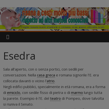
Salta
IgroDry
al
contenuto
Il
miglior
risanante
per
muri
umidi
Esedra
attualmente
in
commercio
Sala all’aperto, con o senza portici, con sedili per
conversazioni. Nella
casa
greca
e romana signorile l’E. era
collocata davanti o vicino l’
atrio
.
Negli edifici pubblici, specialmente in età romana, era a forma
di
emiciclo
, con sedile fisso di pietra o di
marmo
lungo tutta
la parete. Esempio è l’E. del
teatro
di Pompeo, dove talvolta
si riuniva il Senato.