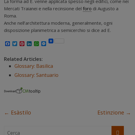
La forma ad E. venne applicata spesso negli edifici, come nei
Mercati Traianei e nella recinsione del
foro
di Augusto a
Roma.
Anche nell’architettura moderna, generalmente, ogni
disposizione planimetrica a semicerchio si dice ad E.
F
T
P
L
W
M
a
w
i
i
h
e
c
i
n
n
a
s
e
t
t
k
t
s
Related Articles:
b
t
e
e
s
e
Glossary: Basilica
o
e
r
d
A
n
o
r
e
I
p
g
Glossary: Santuario
k
s
n
p
e
t
r
←
Esàstilo
Estinzione
→