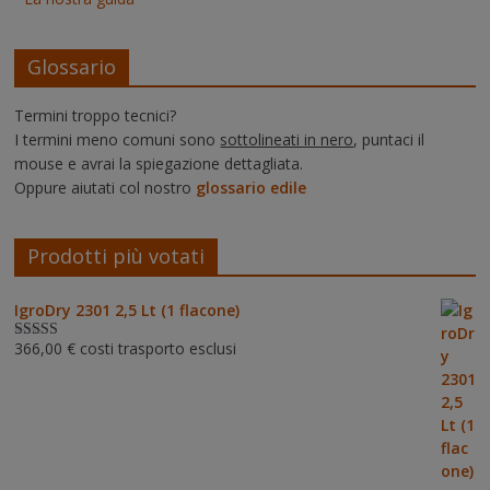
Glossario
Termini troppo tecnici?
I termini meno comuni sono
sottolineati in nero
, puntaci il
mouse e avrai la spiegazione dettagliata.
Oppure aiutati col nostro
glossario edile
Prodotti più votati
IgroDry 2301 2,5 Lt (1 flacone)
366,00
€
costi trasporto esclusi
Valutato
5.00
su 5