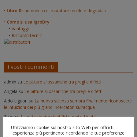
•
Libro
Risanamento di murature umide e degradate
•
Come si usa IgroDry
•
Vantaggi
•
Riscontri tecnici
I vostri commenti
admin
su
Le pitture silossaniche tra pregi e difetti
Angela
su
Le pitture silossaniche tra pregi e difetti
Aldo Liguori
su
La nuova scienza sembra finalmente riconoscere
le intuizioni dei più grandi ricercatori sull’acqua
Enzo
su
Lavori pseudoscientifici nuovi ed inutili
admin
su
Deumidificatori: perché non vanno usati nei muri umidi
Utilizziamo i cookie sul nostro sito Web per offrirti
l'esperienza più pertinente ricordando le tue preferenze
Vittorio
su
Deumidificatori: perché non vanno usati nei muri