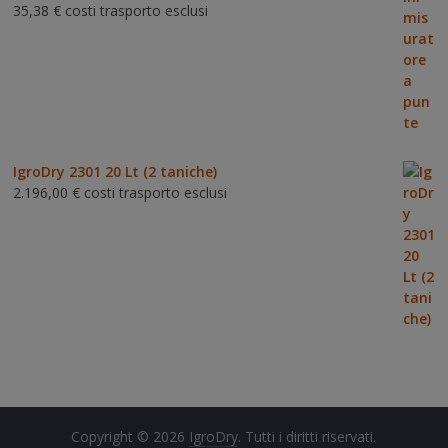
35,38
€
costi trasporto esclusi
Valutat
o
3.00
su 5
IgroDry 2301 20 Lt (2 taniche)
2.196,00
€
costi trasporto esclusi
Copyright © 2026
IgroDry
. Tutti i diritti riservati.