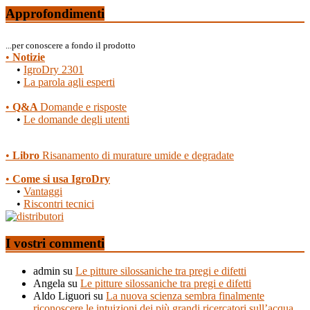
Approfondimenti
...per conoscere a fondo il prodotto
•
Notizie
•
IgroDry 2301
•
La parola agli esperti
•
Q&A
Domande e risposte
•
Le domande degli utenti
•
Libro
Risanamento di murature umide e degradate
•
Come si usa IgroDry
•
Vantaggi
•
Riscontri tecnici
I vostri commenti
admin
su
Le pitture silossaniche tra pregi e difetti
Angela
su
Le pitture silossaniche tra pregi e difetti
Aldo Liguori
su
La nuova scienza sembra finalmente
riconoscere le intuizioni dei più grandi ricercatori sull’acqua