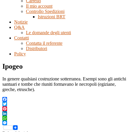
Carrello
Il mio account
Controllo Spedizioni
Istruzioni BRT
Notizie
Q&A
Le domande degli utenti
Contatti
Contatta il referente
Distributori
Policy
Ipogeo
In genere qualsiasi costruzione sotterranea. Esempi sono gli antichi
santuari e tombe che riuniti formavano le necropoli (egiziane,
greche, etrusche).
Facebook
Twitter
Pinterest
LinkedIn
WhatsApp
Messenger