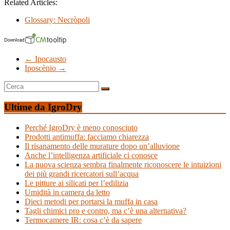
Related Articles:
Glossary: Necròpoli
←
Ipocausto
Iposcènio
→
Ultime da IgroDry
Perché IgroDry è meno conosciuto
Prodotti antimuffa: facciamo chiarezza
Il risanamento delle murature dopo un’alluvione
Anche l’intelligenza artificiale ci conosce
La nuova scienza sembra finalmente riconoscere le intuizioni
dei più grandi ricercatori sull’acqua
Le pitture ai silicati per l’edilizia
Umidità in camera da letto
Dieci metodi per portarsi la muffa in casa
Tagli chimici pro e contro, ma c’è una alternativa?
Termocamere IR: cosa c’è da sapere