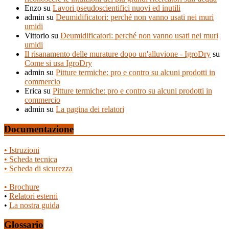
Enzo
su
Lavori pseudoscientifici nuovi ed inutili
admin
su
Deumidificatori: perché non vanno usati nei muri
umidi
Vittorio
su
Deumidificatori: perché non vanno usati nei muri
umidi
Il risanamento delle murature dopo un'alluvione - IgroDry
su
Come si usa IgroDry
admin
su
Pitture termiche: pro e contro su alcuni prodotti in
commercio
Erica
su
Pitture termiche: pro e contro su alcuni prodotti in
commercio
admin
su
La pagina dei relatori
Documentazione
• Istruzioni
• Scheda tecnica
• Scheda di sicurezza
• Brochure
•
Relatori esterni
•
La nostra guida
Glossario