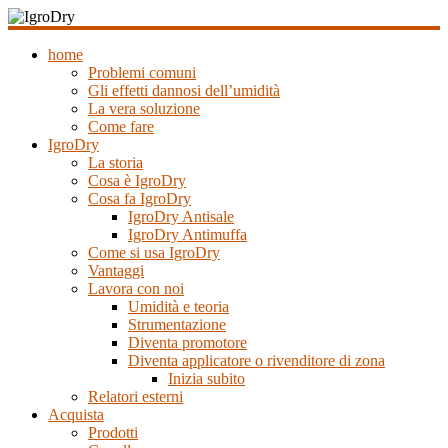
Salta
al
IgroDry
contenuto
home
Problemi comuni
Il
Gli effetti dannosi dell’umidità
miglior
La vera soluzione
risanante
Come fare
per
IgroDry
muri
La storia
umidi
Cosa è IgroDry
attualmente
Cosa fa IgroDry
in
IgroDry Antisale
commercio
IgroDry Antimuffa
Come si usa IgroDry
Vantaggi
Lavora con noi
Umidità e teoria
Strumentazione
Diventa promotore
Diventa applicatore o rivenditore di zona
Inizia subito
Relatori esterni
Acquista
Prodotti