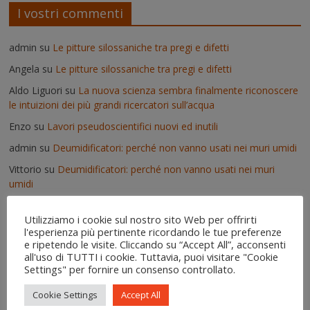
I vostri commenti
admin
su
Le pitture silossaniche tra pregi e difetti
Angela
su
Le pitture silossaniche tra pregi e difetti
Aldo Liguori
su
La nuova scienza sembra finalmente riconoscere
le intuizioni dei più grandi ricercatori sull’acqua
Enzo
su
Lavori pseudoscientifici nuovi ed inutili
admin
su
Deumidificatori: perché non vanno usati nei muri umidi
Vittorio
su
Deumidificatori: perché non vanno usati nei muri
umidi
Il risanamento delle murature dopo un'alluvione - IgroDry
su
Utilizziamo i cookie sul nostro sito Web per offrirti
Come si usa IgroDry
l'esperienza più pertinente ricordando le tue preferenze
admin
su
Pitture termiche: pro e contro su alcuni prodotti in
e ripetendo le visite. Cliccando su “Accept All”, acconsenti
commercio
all'uso di TUTTI i cookie. Tuttavia, puoi visitare "Cookie
Settings" per fornire un consenso controllato.
Erica
su
Pitture termiche: pro e contro su alcuni prodotti in
commercio
Cookie Settings
Accept All