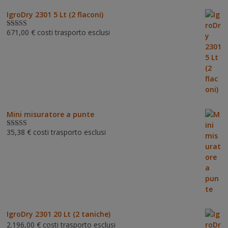
IgroDry 2301 5 Lt (2 flaconi)
671,00
€
costi trasporto esclusi
Valutato
5.00
su 5
Mini misuratore a punte
35,38
€
costi trasporto esclusi
Valutat
o
3.00
su 5
IgroDry 2301 20 Lt (2 taniche)
2.196,00
€
costi trasporto esclusi