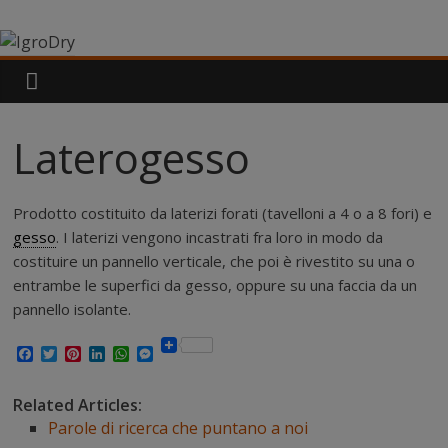
Salta
IgroDry
al
contenuto
Il
miglior
risanante
Laterogesso
per
muri
umidi
Prodotto costituito da laterizi forati (tavelloni a 4 o a 8 fori) e
attualmente
gesso
. I laterizi vengono incastrati fra loro in modo da
in
costituire un pannello verticale, che poi è rivestito su una o
commercio
entrambe le superfici da gesso, oppure su una faccia da un
pannello isolante.
F
T
P
L
W
M
a
w
i
i
h
e
c
i
n
n
a
s
e
t
t
k
t
s
Related Articles:
b
t
e
e
s
e
Parole di ricerca che puntano a noi
o
e
r
d
A
n