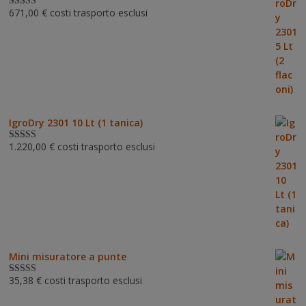
671,00
€
costi trasporto esclusi
Valutato
5.00
su 5
IgroDry 2301 10 Lt (1 tanica)
1.220,00
€
costi trasporto esclusi
Valutato
5.00
su 5
Mini misuratore a punte
35,38
€
costi trasporto esclusi
Valutat
o
3.00
su 5