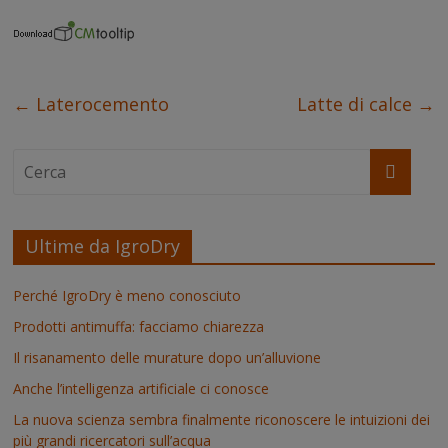
o
r
e
I
p
g
k
s
n
p
e
t
r
←
Laterocemento
Latte di calce
→
Ultime da IgroDry
Perché IgroDry è meno conosciuto
Prodotti antimuffa: facciamo chiarezza
Il risanamento delle murature dopo un’alluvione
Anche l’intelligenza artificiale ci conosce
La nuova scienza sembra finalmente riconoscere le intuizioni dei
più grandi ricercatori sull’acqua