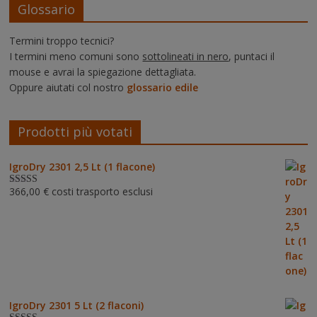
Glossario
Termini troppo tecnici?
I termini meno comuni sono
sottolineati in nero
, puntaci il
mouse e avrai la spiegazione dettagliata.
Oppure aiutati col nostro
glossario edile
Prodotti più votati
IgroDry 2301 2,5 Lt (1 flacone)
366,00
€
costi trasporto esclusi
Valutato
5.00
su 5
IgroDry 2301 5 Lt (2 flaconi)