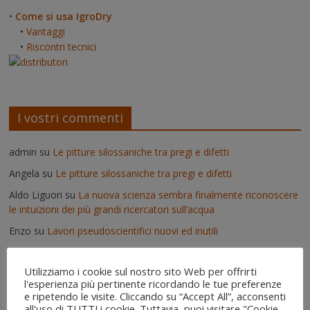
•
Come si usa IgroDry
•
Vantaggi
•
Riscontri tecnici
I vostri commenti
admin
su
Le pitture silossaniche tra pregi e difetti
Angela
su
Le pitture silossaniche tra pregi e difetti
Aldo Liguori
su
La nuova scienza sembra finalmente riconoscere
le intuizioni dei più grandi ricercatori sull’acqua
Enzo
su
Lavori pseudoscientifici nuovi ed inutili
admin
su
Deumidificatori: perché non vanno usati nei muri umidi
Utilizziamo i cookie sul nostro sito Web per offrirti
Vittorio
su
Deumidificatori: perché non vanno usati nei muri
l'esperienza più pertinente ricordando le tue preferenze
umidi
e ripetendo le visite. Cliccando su “Accept All”, acconsenti
all'uso di TUTTI i cookie. Tuttavia, puoi visitare "Cookie
Il risanamento delle murature dopo un'alluvione - IgroDry
su