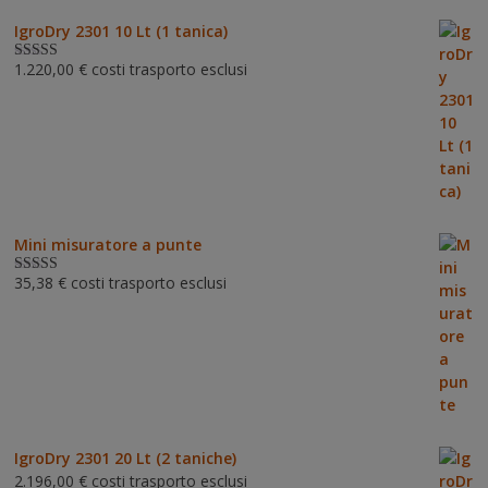
IgroDry 2301 10 Lt (1 tanica)
1.220,00
€
costi trasporto esclusi
Valutato
5.00
su 5
Mini misuratore a punte
35,38
€
costi trasporto esclusi
Valutat
o
3.00
su 5
IgroDry 2301 20 Lt (2 taniche)
2.196,00
€
costi trasporto esclusi