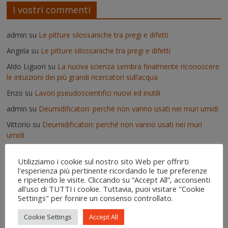
I vostri commenti
admin
su
Le pitture silossaniche tra pregi e difetti
Angela
su
Le pitture silossaniche tra pregi e difetti
Aldo Liguori
su
La nuova scienza sembra finalmente riconoscere
le intuizioni dei più grandi ricercatori sull’acqua
Enzo
su
Lavori pseudoscientifici nuovi ed inutili
admin
su
Deumidificatori: perché non vanno usati nei muri umidi
Vittorio
su
Deumidificatori: perché non vanno usati nei muri
umidi
Il risanamento delle murature dopo un'alluvione - IgroDry
su
Utilizziamo i cookie sul nostro sito Web per offrirti
Come si usa IgroDry
l'esperienza più pertinente ricordando le tue preferenze
admin
su
Pitture termiche: pro e contro su alcuni prodotti in
e ripetendo le visite. Cliccando su “Accept All”, acconsenti
commercio
all'uso di TUTTI i cookie. Tuttavia, puoi visitare "Cookie
Settings" per fornire un consenso controllato.
Erica
su
Pitture termiche: pro e contro su alcuni prodotti in
commercio
Cookie Settings
Accept All