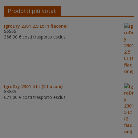
Prodotti più votati
IgroDry 2301 2,5 Lt (1 flacone)
366,00
€
costi trasporto esclusi
Valutato
5.00
su 5
IgroDry 2301 5 Lt (2 flaconi)
671,00
€
costi trasporto esclusi
Valutato
5.00
su 5