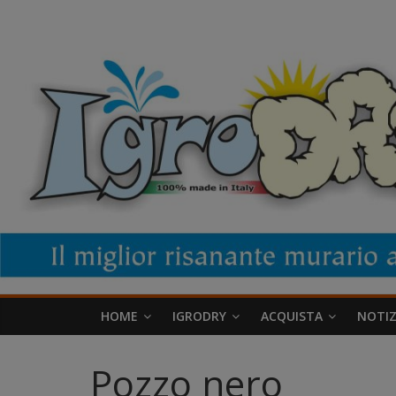
Salta
IgroDry
al
contenuto
Il
miglior
risanante
per
muri
umidi
attualmente
in
commercio
HOME
IGRODRY
ACQUISTA
NOTIZ
Pozzo nero