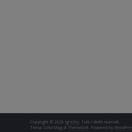
Copyright © 2026
IgroDry
. Tutti i diritti riservati.
Tema: ColorMag di
ThemeGrill
. Powered by
WordPre