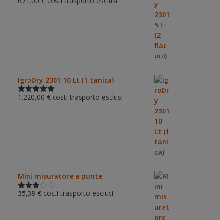
671,00
€
costi trasporto esclusi
Valutato
5.00
su 5
IgroDry 2301 10 Lt (1 tanica)
1.220,00
€
costi trasporto esclusi
Valutato
5.00
su 5
Mini misuratore a punte
35,38
€
costi trasporto esclusi
Valutat
o
3.00
su 5