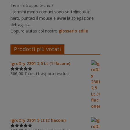
Termini troppo tecnici?
I termini meno comuni sono
sottolineati in
nero
, puntaci il mouse e avrai la spiegazione
dettagliata.
Oppure aiutati col nostro
glossario edile
Prodotti più votati
IgroDry 2301 2,5 Lt (1 flacone)
366,00
€
costi trasporto esclusi
Valutato
5.00
su 5
IgroDry 2301 5 Lt (2 flaconi)