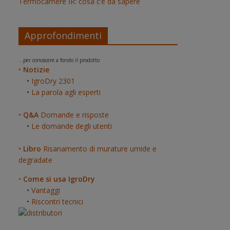
Termocamere IR: cosa c’è da sapere
Approfondimenti
...per conoscere a fondo il prodotto
•
Notizie
•
IgroDry 2301
•
La parola agli esperti
•
Q&A
Domande e risposte
•
Le domande degli utenti
•
Libro
Risanamento di murature umide e
degradate
•
Come si usa IgroDry
•
Vantaggi
•
Riscontri tecnici