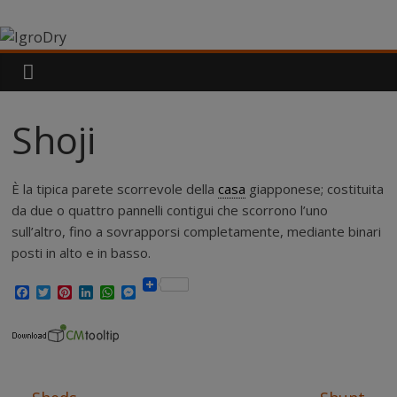
Salta
IgroDry
al
contenuto
Il
miglior
risanante
Shoji
per
muri
umidi
È la tipica parete scorrevole della
casa
giapponese; costituita
attualmente
da due o quattro pannelli contigui che scorrono l’uno
in
sull’altro, fino a sovrapporsi completamente, mediante binari
commercio
posti in alto e in basso.
F
T
P
L
W
M
a
w
i
i
h
e
c
i
n
n
a
s
e
t
t
k
t
s
b
t
e
e
s
e
o
e
r
d
A
n
o
r
e
I
p
g
k
s
n
p
e