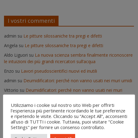
I vostri commenti
admin
su
Le pitture silossaniche tra pregi e difetti
Angela
su
Le pitture silossaniche tra pregi e difetti
Aldo Liguori
su
La nuova scienza sembra finalmente riconoscere
le intuizioni dei più grandi ricercatori sull’acqua
Enzo
su
Lavori pseudoscientifici nuovi ed inutili
admin
su
Deumidificatori: perché non vanno usati nei muri umidi
Vittorio
su
Deumidificatori: perché non vanno usati nei muri
umidi
Utilizziamo i cookie sul nostro sito Web per offrirti
Il risanamento delle murature dopo un'alluvione - IgroDry
su
l'esperienza più pertinente ricordando le tue preferenze
Come si usa IgroDry
e ripetendo le visite. Cliccando su “Accept All”, acconsenti
all'uso di TUTTI i cookie. Tuttavia, puoi visitare "Cookie
admin
su
Pitture termiche: pro e contro su alcuni prodotti in
Settings" per fornire un consenso controllato.
commercio