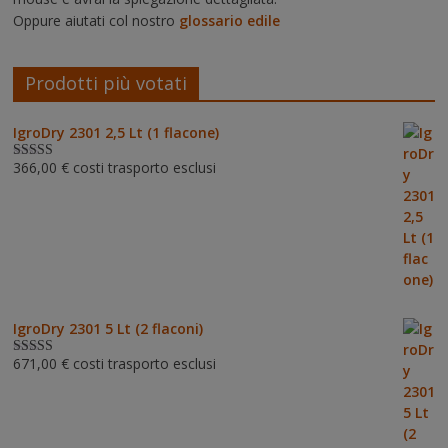
Oppure aiutati col nostro
glossario edile
Prodotti più votati
IgroDry 2301 2,5 Lt (1 flacone)
366,00
€
costi trasporto esclusi
Valutato
5.00
su 5
IgroDry 2301 5 Lt (2 flaconi)
671,00
€
costi trasporto esclusi
Valutato
5.00
su 5