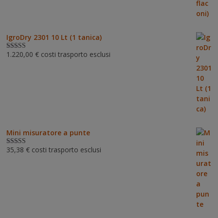
IgroDry 2301 10 Lt (1 tanica)
1.220,00
€
costi trasporto esclusi
Valutato
5.00
su 5
Mini misuratore a punte
35,38
€
costi trasporto esclusi
Valutat
o
3.00
su 5