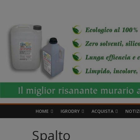
Salta
IgroDry
al
contenuto
Il
miglior
risanante
per
muri
umidi
attualmente
in
commercio
HOME
IGRODRY
ACQUISTA
NOTIZ
Spalto