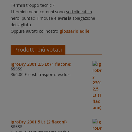
Termini troppo tecnici?
I termini meno comuni sono
sottolineati in
nero
, puntaci il mouse e avrai la spiegazione
dettagliata.
Oppure aiutati col nostro
glossario edile
Prodotti più votati
IgroDry 2301 2,5 Lt (1 flacone)
366,00
€
costi trasporto esclusi
Valutato
5.00
su 5
IgroDry 2301 5 Lt (2 flaconi)