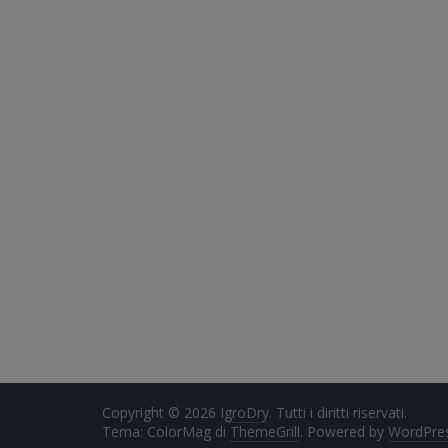
Copyright © 2026
IgroDry
. Tutti i diritti riservati.
Tema: ColorMag di
ThemeGrill
. Powered by
WordPre