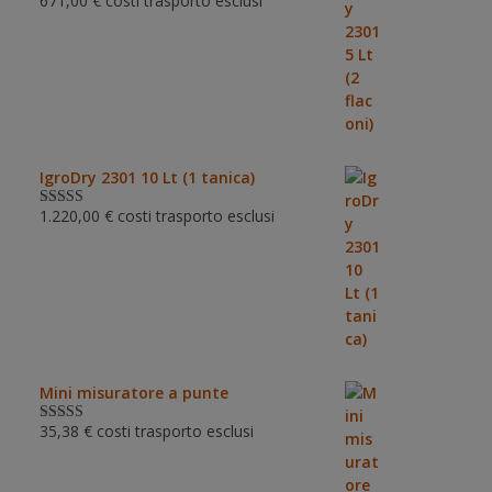
671,00
€
costi trasporto esclusi
Valutato
5.00
su 5
IgroDry 2301 10 Lt (1 tanica)
1.220,00
€
costi trasporto esclusi
Valutato
5.00
su 5
Mini misuratore a punte
35,38
€
costi trasporto esclusi
Valutat
o
3.00
su 5