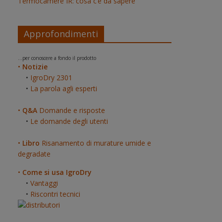
Termocamere IR: cosa c’è da sapere
Approfondimenti
...per conoscere a fondo il prodotto
•
Notizie
•
IgroDry 2301
•
La parola agli esperti
•
Q&A
Domande e risposte
•
Le domande degli utenti
•
Libro
Risanamento di murature umide e
degradate
•
Come si usa IgroDry
•
Vantaggi
•
Riscontri tecnici