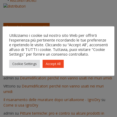
•
Riscontri tecnici
I vostri commenti
Utilizziamo i cookie sul nostro sito Web per offrirti
l'esperienza più pertinente ricordando le tue preferenze
admin
su
Le pitture silossaniche tra pregi e difetti
e ripetendo le visite. Cliccando su “Accept All”, acconsenti
Angela
su
Le pitture silossaniche tra pregi e difetti
all'uso di TUTTI i cookie. Tuttavia, puoi visitare "Cookie
Settings" per fornire un consenso controllato.
Aldo Liguori
su
La nuova scienza sembra finalmente riconoscere
le intuizioni dei più grandi ricercatori sull’acqua
Cookie Settings
Accept All
Enzo
su
Lavori pseudoscientifici nuovi ed inutili
admin
su
Deumidificatori: perché non vanno usati nei muri umidi
Vittorio
su
Deumidificatori: perché non vanno usati nei muri
umidi
Il risanamento delle murature dopo un'alluvione - IgroDry
su
Come si usa IgroDry
admin
su
Pitture termiche: pro e contro su alcuni prodotti in