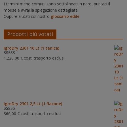
I termini meno comuni sono
sottolineati in nero
, puntaci il
mouse e avrai la spiegazione dettagliata.
Oppure aiutati col nostro
glossario edile
Prodotti più votati
IgroDry 2301 10 Lt (1 tanica)
1.220,00
€
costi trasporto esclusi
Valutato
5.00
su 5
IgroDry 2301 2,5 Lt (1 flacone)
366,00
€
costi trasporto esclusi
Valutato
5.00
su 5