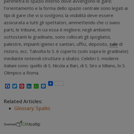
perimetra lo spazio interno dove avvengono le gare;
l’orientamento e la forma dello spazio centrale sono legati ai
tipi di gare che vi si svolgono; la visibilità deve essere
assicurata a tutti gli spettatori, ammettendo che ci siano
parti, le tribune, in cui essa è migliore; negli ambienti
sottostanti le gradinate, sono collocati gli spogliatoi,
palestre, impianti igienici e sanitari, uffici, deposito,
sale
di
ristoro, ecc. Talvolta lo S. è coperto (solo sopra le gradinate)
mediante notevoli strutture a sbalzo. Celebri S. moderni
italiani sono: quello di S. Nicola a Bari, di S. Siro a Milano, lo S.
Olimpico a Roma.
F
T
P
L
W
M
a
w
i
i
h
e
c
i
n
n
a
s
e
t
t
k
t
s
Related Articles:
b
t
e
e
s
e
Glossary: Spalto
o
e
r
d
A
n
o
r
e
I
p
g
k
s
n
p
e
t
r