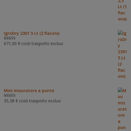
IgroDry 2301 5 Lt (2 flaconi)
671,00
€
costi trasporto esclusi
Valutato
5.00
su 5
Mini misuratore a punte
35,38
€
costi trasporto esclusi
Valutat
o
3.00
su 5