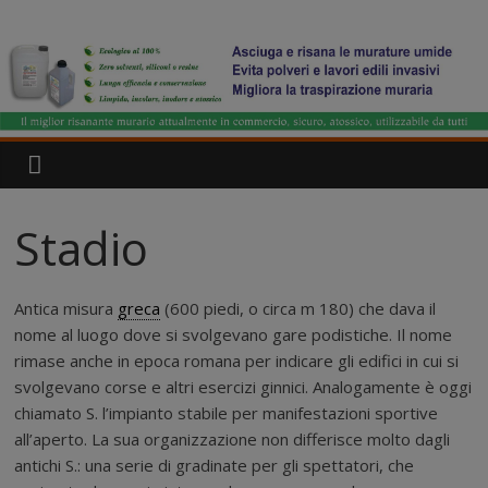
Salta
IgroDry
al
contenuto
Il
miglior
risanante
per
muri
umidi
Stadio
attualmente
in
commercio
Antica misura
greca
(600 piedi, o circa m 180) che dava il
nome al luogo dove si svolgevano gare podistiche. Il nome
rimase anche in epoca romana per indicare gli edifici in cui si
svolgevano corse e altri esercizi ginnici. Analogamente è oggi
chiamato S. l’impianto stabile per manifestazioni sportive
all’aperto. La sua organizzazione non differisce molto dagli
antichi S.: una serie di gradinate per gli spettatori, che