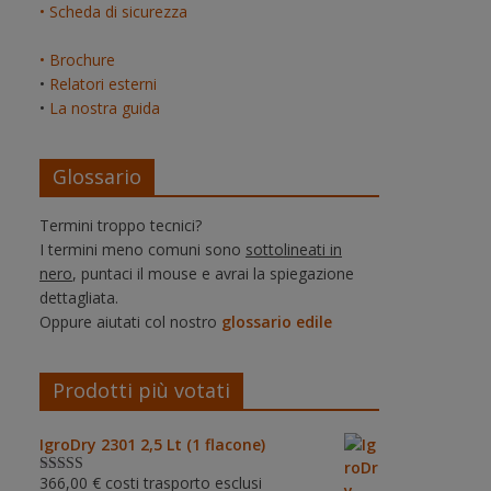
• Scheda di sicurezza
• Brochure
•
Relatori esterni
•
La nostra guida
Glossario
Termini troppo tecnici?
I termini meno comuni sono
sottolineati in
nero
, puntaci il mouse e avrai la spiegazione
dettagliata.
Oppure aiutati col nostro
glossario edile
Prodotti più votati
IgroDry 2301 2,5 Lt (1 flacone)
366,00
€
costi trasporto esclusi
Valutato
5.00