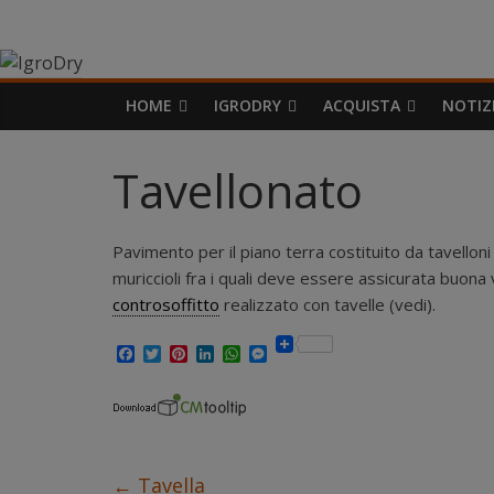
Salta
IgroDry
al
contenuto
Il
HOME
IGRODRY
ACQUISTA
NOTIZ
miglior
risanante
Tavellonato
per
muri
umidi
Pavimento per il piano terra costituito da tavelloni (
attualmente
muriccioli fra i quali deve essere assicurata buona 
in
controsoffitto
realizzato con tavelle (vedi).
commercio
F
T
P
L
W
M
a
w
i
i
h
e
c
i
n
n
a
s
e
t
t
k
t
s
b
t
e
e
s
e
o
e
r
d
A
n
o
r
e
I
p
g
k
s
n
p
e
←
Tavella