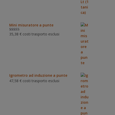
Mini misuratore a punte
35,38
€
costi trasporto esclusi
Valutat
o
3.00
su 5
Igrometro ad induzione a punte
47,58
€
costi trasporto esclusi