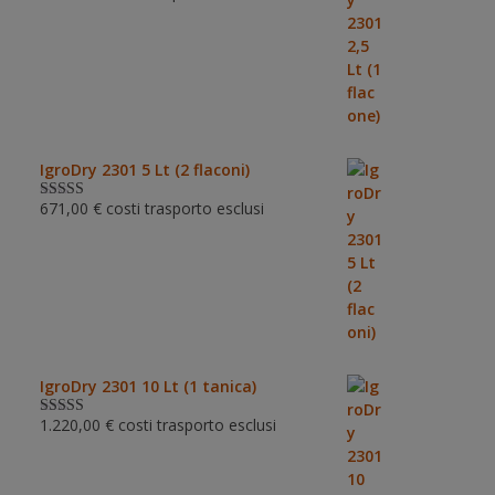
su 5
IgroDry 2301 5 Lt (2 flaconi)
671,00
€
costi trasporto esclusi
Valutato
5.00
su 5
IgroDry 2301 10 Lt (1 tanica)
1.220,00
€
costi trasporto esclusi
Valutato
5.00
su 5