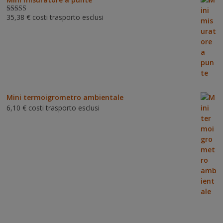
35,38
€
costi trasporto esclusi
Valutat
o
3.00
su 5
Mini termoigrometro ambientale
6,10
€
costi trasporto esclusi