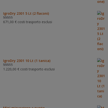
IgroDry 2301 5 Lt (2 flaconi)
671,00
€
costi trasporto esclusi
Valutato
5.00
su 5
IgroDry 2301 10 Lt (1 tanica)
1.220,00
€
costi trasporto esclusi
Valutato
5.00
su 5
Mini misuratore a punte