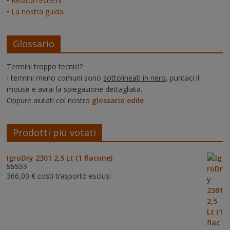
•
Relatori esterni
•
La nostra guida
Glossario
Termini troppo tecnici?
I termini meno comuni sono
sottolineati in nero
, puntaci il
mouse e avrai la spiegazione dettagliata.
Oppure aiutati col nostro
glossario edile
Prodotti più votati
IgroDry 2301 2,5 Lt (1 flacone)
366,00
€
costi trasporto esclusi
Valutato
5.00
su 5