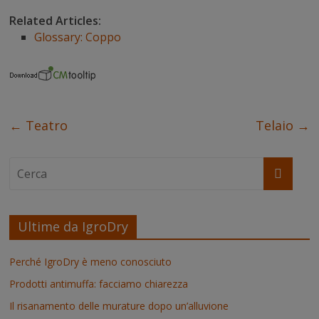
c
i
n
n
a
s
e
t
t
k
t
s
Related Articles:
b
t
e
e
s
e
Glossary: Coppo
o
e
r
d
A
n
o
r
e
I
p
g
k
s
n
p
e
t
r
←
Teatro
Telaio
→
Ultime da IgroDry
Perché IgroDry è meno conosciuto
Prodotti antimuffa: facciamo chiarezza
Il risanamento delle murature dopo un’alluvione