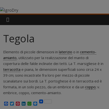
Salta
IgroDry
al
contenuto
Il
miglior
risanante
Tegola
per
muri
umidi
Elemento di piccole dimensioni in
laterizio
o in
cemento-
attualmente
amianto
, utilizzato per la realizzazione del manto di
in
copertura delle falde inclinate dei tetti. La T. marsigliese è in
commercio
terracotta
e piana, le dimensioni superficiali sono circa 24 x
39 cm; sono incastrate fra loro per mezzo di piccole
scanalature sui bordi. La T. portoghese è in terracotta ed è
formata, in un solo pezzo, da un embrice e da un
coppo
; v.
embrice, coppo, cemento-amianto.
F
T
P
L
W
M
a
w
i
i
h
e