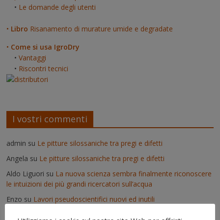
•
Le domande degli utenti
•
Libro
Risanamento di murature umide e degradate
•
Come si usa IgroDry
•
Vantaggi
•
Riscontri tecnici
I vostri commenti
admin
su
Le pitture silossaniche tra pregi e difetti
Angela
su
Le pitture silossaniche tra pregi e difetti
Aldo Liguori
su
La nuova scienza sembra finalmente riconoscere
le intuizioni dei più grandi ricercatori sull’acqua
Enzo
su
Lavori pseudoscientifici nuovi ed inutili
admin
su
Deumidificatori: perché non vanno usati nei muri umidi