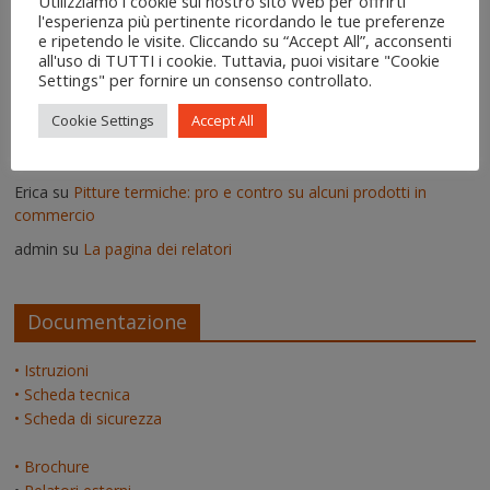
Utilizziamo i cookie sul nostro sito Web per offrirti
l'esperienza più pertinente ricordando le tue preferenze
Vittorio
su
Deumidificatori: perché non vanno usati nei muri
e ripetendo le visite. Cliccando su “Accept All”, acconsenti
umidi
all'uso di TUTTI i cookie. Tuttavia, puoi visitare "Cookie
Il risanamento delle murature dopo un'alluvione - IgroDry
su
Settings" per fornire un consenso controllato.
Come si usa IgroDry
Cookie Settings
Accept All
admin
su
Pitture termiche: pro e contro su alcuni prodotti in
commercio
Erica
su
Pitture termiche: pro e contro su alcuni prodotti in
commercio
admin
su
La pagina dei relatori
Documentazione
• Istruzioni
• Scheda tecnica
• Scheda di sicurezza
• Brochure