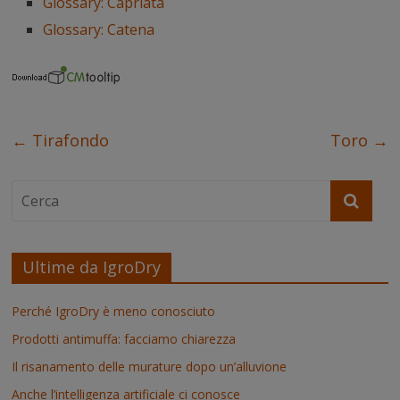
Glossary: Capriata
o
e
r
d
A
n
o
r
e
I
p
g
Glossary: Catena
k
s
n
p
e
t
r
←
Tirafondo
Toro
→
Ultime da IgroDry
Perché IgroDry è meno conosciuto
Prodotti antimuffa: facciamo chiarezza
Il risanamento delle murature dopo un’alluvione
Anche l’intelligenza artificiale ci conosce