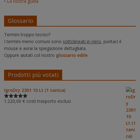
•
La nostra guida
Glossario
Termini troppo tecnici?
I termini meno comuni sono
sottolineati in nero
, puntaci il
mouse e avrai la spiegazione dettagliata.
Oppure aiutati col nostro
glossario edile
Prodotti più votati
IgroDry 2301 10 Lt (1 tanica)
1.220,00
€
costi trasporto esclusi
Valutato
5.00
su 5