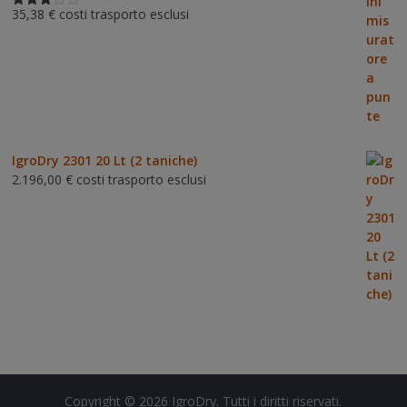
35,38
€
costi trasporto esclusi
Valutat
o
3.00
su 5
IgroDry 2301 20 Lt (2 taniche)
2.196,00
€
costi trasporto esclusi
Copyright © 2026
IgroDry
. Tutti i diritti riservati.