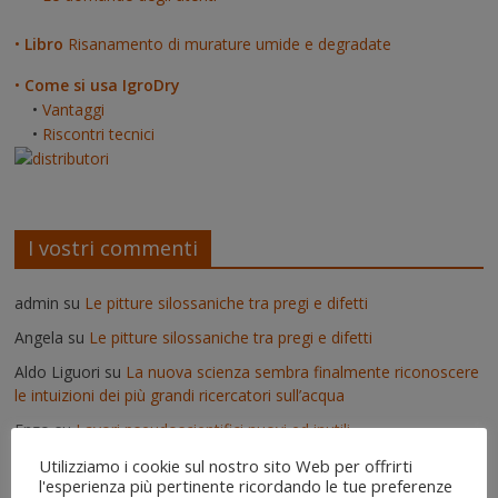
•
Libro
Risanamento di murature umide e degradate
•
Come si usa IgroDry
•
Vantaggi
•
Riscontri tecnici
I vostri commenti
admin
su
Le pitture silossaniche tra pregi e difetti
Angela
su
Le pitture silossaniche tra pregi e difetti
Aldo Liguori
su
La nuova scienza sembra finalmente riconoscere
le intuizioni dei più grandi ricercatori sull’acqua
Enzo
su
Lavori pseudoscientifici nuovi ed inutili
admin
su
Deumidificatori: perché non vanno usati nei muri umidi
Utilizziamo i cookie sul nostro sito Web per offrirti
l'esperienza più pertinente ricordando le tue preferenze