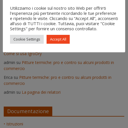
Aldo Liguori
su
La nuova scienza sembra finalmente riconoscere
le intuizioni dei più grandi ricercatori sull’acqua
Utilizziamo i cookie sul nostro sito Web per offrirti
l'esperienza più pertinente ricordando le tue preferenze
Enzo
su
Lavori pseudoscientifici nuovi ed inutili
e ripetendo le visite. Cliccando su “Accept All”, acconsenti
all'uso di TUTTI i cookie. Tuttavia, puoi visitare "Cookie
admin
su
Deumidificatori: perché non vanno usati nei muri umidi
Settings" per fornire un consenso controllato.
Vittorio
su
Deumidificatori: perché non vanno usati nei muri
umidi
Cookie Settings
Accept All
Il risanamento delle murature dopo un'alluvione - IgroDry
su
Come si usa IgroDry
admin
su
Pitture termiche: pro e contro su alcuni prodotti in
commercio
Erica
su
Pitture termiche: pro e contro su alcuni prodotti in
commercio
admin
su
La pagina dei relatori
Documentazione
• Istruzioni