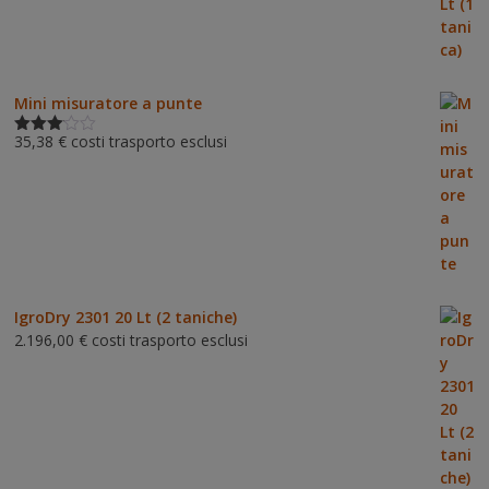
Mini misuratore a punte
35,38
€
costi trasporto esclusi
Valutat
o
3.00
su 5
IgroDry 2301 20 Lt (2 taniche)
2.196,00
€
costi trasporto esclusi