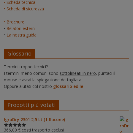
• Scheda tecnica
• Scheda di sicurezza
• Brochure
•
Relatori esterni
•
La nostra guida
Glossario
Termini troppo tecnici?
I termini meno comuni sono
sottolineati in nero
, puntaci il
mouse e avrai la spiegazione dettagliata.
Oppure aiutati col nostro
glossario edile
Prodotti più votati
IgroDry 2301 2,5 Lt (1 flacone)
366,00
€
costi trasporto esclusi
Valutato