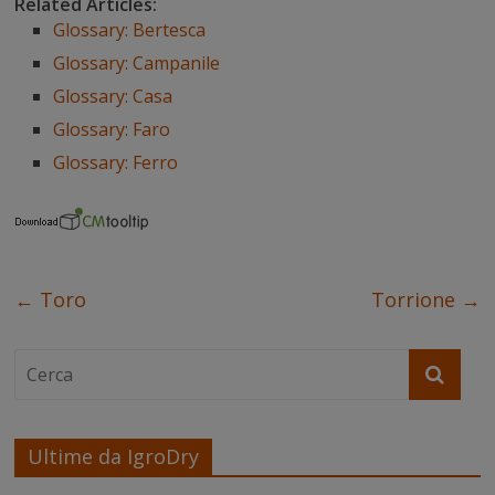
e
t
t
k
t
s
Related Articles:
b
t
e
e
s
e
Glossary: Bertesca
o
e
r
d
A
n
o
r
e
I
p
g
Glossary: Campanile
k
s
n
p
e
t
r
Glossary: Casa
Glossary: Faro
Glossary: Ferro
←
Toro
Torrione
→
Ultime da IgroDry