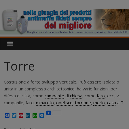
Salta
IgroDry
al
contenuto
Il
miglior
risanante
per
muri
umidi
Torre
attualmente
in
commercio
Costuzione a forte sviluppo verticale. Può essere isolata o
unita in un complesso architettonico, ha varie funzioni: per
difesa di città, come
campanile
di
chiesa
, come
faro
, ecc.; v.
campanile, faro,
minareto
,
obelisco
,
torrione
,
merlo
,
casa
a T.
F
T
P
L
W
M
a
w
i
i
h
e
c
i
n
n
a
s