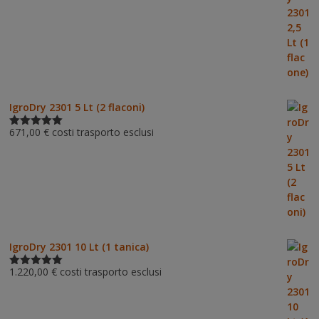
5.00
su 5
IgroDry 2301 5 Lt (2 flaconi)
671,00
€
costi trasporto esclusi
Valutato
5.00
su 5
IgroDry 2301 10 Lt (1 tanica)
1.220,00
€
costi trasporto esclusi
Valutato
5.00
su 5