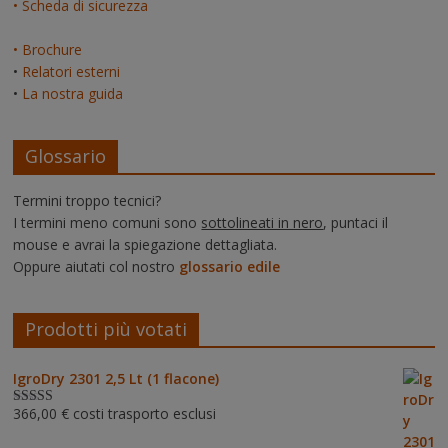
• Scheda di sicurezza
• Brochure
•
Relatori esterni
•
La nostra guida
Glossario
Termini troppo tecnici?
I termini meno comuni sono
sottolineati in nero
, puntaci il
mouse e avrai la spiegazione dettagliata.
Oppure aiutati col nostro
glossario edile
Prodotti più votati
IgroDry 2301 2,5 Lt (1 flacone)
366,00
€
costi trasporto esclusi
Valutato
5.00
su 5