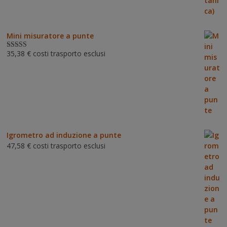
Mini misuratore a punte
35,38
€
costi trasporto esclusi
Valutat
o
3.00
su 5
Igrometro ad induzione a punte
47,58
€
costi trasporto esclusi