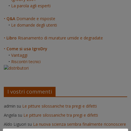
•
La parola agli esperti
•
Q&A
Domande e risposte
•
Le domande degli utenti
•
Libro
Risanamento di murature umide e degradate
•
Come si usa IgroDry
•
Vantaggi
•
Riscontri tecnici
I vostri commenti
admin
su
Le pitture silossaniche tra pregi e difetti
Angela
su
Le pitture silossaniche tra pregi e difetti
Aldo Liguori
su
La nuova scienza sembra finalmente riconoscere
le intuizioni dei più grandi ricercatori sull’acqua