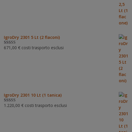
IgroDry 2301 5 Lt (2 flaconi)
671,00
€
costi trasporto esclusi
Valutato
5.00
su 5
IgroDry 2301 10 Lt (1 tanica)
1.220,00
€
costi trasporto esclusi
Valutato
5.00
su 5