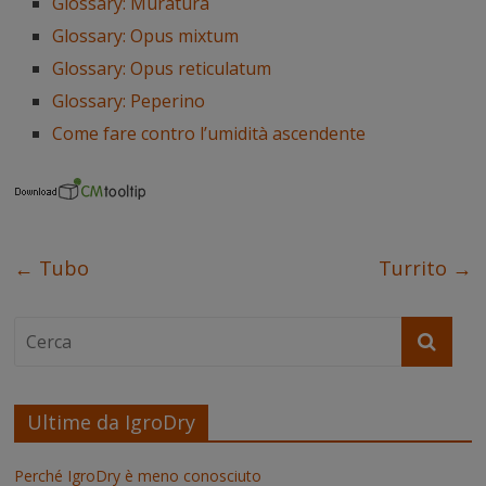
Glossary: Muratura
o
e
r
d
A
n
o
r
e
I
p
g
Glossary: Opus mixtum
k
s
n
p
e
t
r
Glossary: Opus reticulatum
Glossary: Peperino
Come fare contro l’umidità ascendente
←
Tubo
Turrito
→
Ultime da IgroDry
Perché IgroDry è meno conosciuto