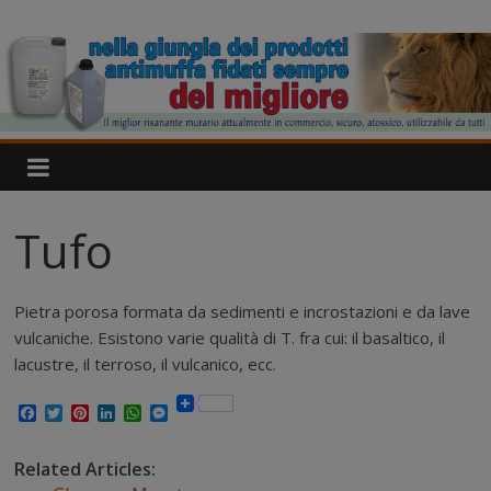
Salta
IgroDry
al
contenuto
Il
miglior
risanante
per
muri
umidi
Tufo
attualmente
in
commercio
Pietra porosa formata da sedimenti e incrostazioni e da lave
vulcaniche. Esistono varie qualità di T. fra cui: il basaltico, il
lacustre, il terroso, il vulcanico, ecc.
F
T
P
L
W
M
a
w
i
i
h
e
c
i
n
n
a
s
e
t
t
k
t
s
Related Articles:
b
t
e
e
s
e