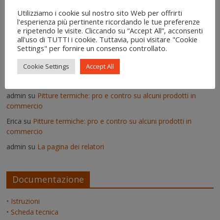
Utilizziamo i cookie sul nostro sito Web per offrirti
Enzo
su
Lavori pseudoscientifici nuovi ed inutili
l'esperienza più pertinente ricordando le tue preferenze
admin
su
Deumidificatori: perché non vanno usati nei muri umidi
e ripetendo le visite. Cliccando su “Accept All”, acconsenti
all'uso di TUTTI i cookie. Tuttavia, puoi visitare "Cookie
Vittorio
su
Deumidificatori: perché non vanno usati nei muri
Settings" per fornire un consenso controllato.
umidi
Cookie Settings
Accept All
Il risanamento delle murature dopo un'alluvione - IgroDry
su
Come si usa IgroDry
admin
su
Pitture termiche: pro e contro su alcuni prodotti in
commercio
Erica
su
Pitture termiche: pro e contro su alcuni prodotti in
commercio
admin
su
La pagina dei relatori
Documentazione
• Istruzioni
• Scheda tecnica