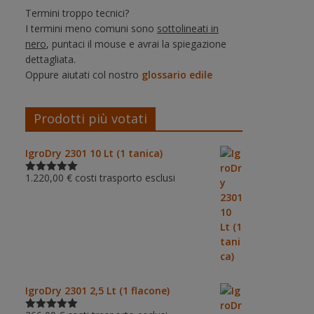
Termini troppo tecnici?
I termini meno comuni sono
sottolineati in
nero
, puntaci il mouse e avrai la spiegazione
dettagliata.
Oppure aiutati col nostro
glossario edile
Prodotti più votati
IgroDry 2301 10 Lt (1 tanica)
1.220,00
€
costi trasporto esclusi
Valutato
5.00
su 5
IgroDry 2301 2,5 Lt (1 flacone)