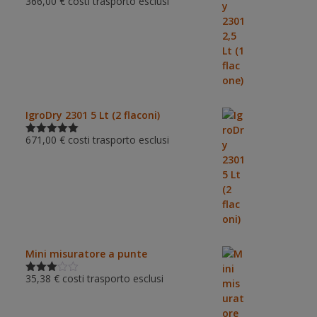
366,00
€
costi trasporto esclusi
Valutato
5.00
su 5
IgroDry 2301 5 Lt (2 flaconi)
671,00
€
costi trasporto esclusi
Valutato
5.00
su 5
Mini misuratore a punte
35,38
€
costi trasporto esclusi
Valutat
o
3.00
su 5