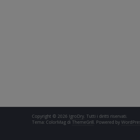
Copyright © 2026
IgroDry
. Tutti i diritti riservati.
Tema: ColorMag di
ThemeGrill
. Powered by
WordPre