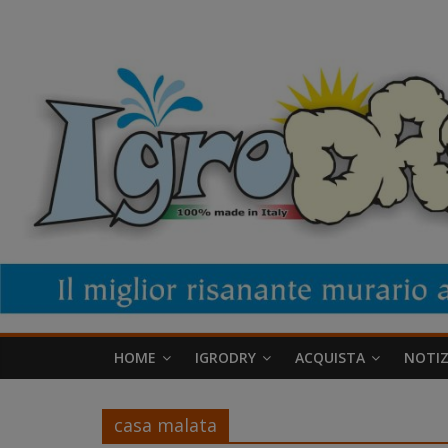
Salta
IgroDry
al
contenuto
Il
miglior
risanante
per
muri
umidi
attualmente
in
commercio
HOME
IGRODRY
ACQUISTA
NOTIZ
casa malata