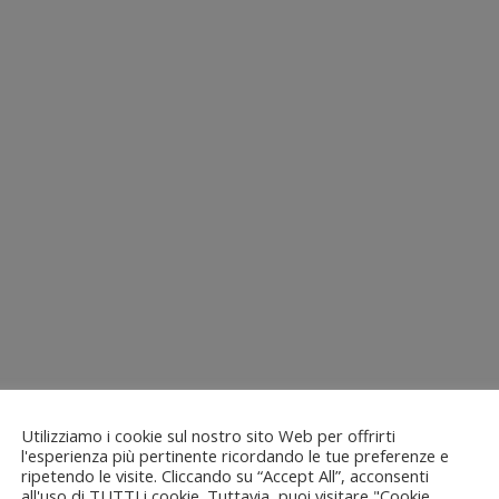
Utilizziamo i cookie sul nostro sito Web per offrirti
l'esperienza più pertinente ricordando le tue preferenze e
ripetendo le visite. Cliccando su “Accept All”, acconsenti
all'uso di TUTTI i cookie. Tuttavia, puoi visitare "Cookie