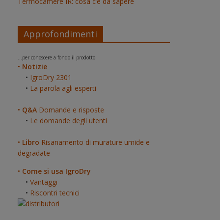
Termocamere IR: cosa c’è da sapere
Approfondimenti
...per conoscere a fondo il prodotto
•
Notizie
•
IgroDry 2301
•
La parola agli esperti
•
Q&A
Domande e risposte
•
Le domande degli utenti
•
Libro
Risanamento di murature umide e
degradate
•
Come si usa IgroDry
•
Vantaggi
•
Riscontri tecnici