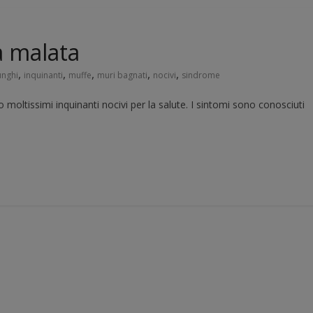
a malata
,
,
,
,
,
unghi
inquinanti
muffe
muri bagnati
nocivi
sindrome
moltissimi inquinanti nocivi per la salute. I sintomi sono conosciuti