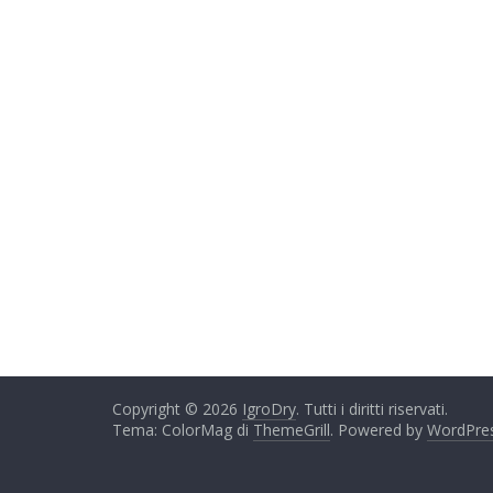
Copyright © 2026
IgroDry
. Tutti i diritti riservati.
Tema: ColorMag di
ThemeGrill
. Powered by
WordPre