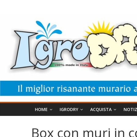
Salta
IgroDry
al
contenuto
Il
miglior
risanante
per
muri
umidi
attualmente
in
commercio
HOME
IGRODRY
ACQUISTA
NOTIZ
Box con muri in c