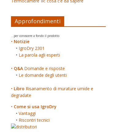
Termocamere IR: cosa c’è da sapere
Approfondimenti
...per conoscere a fondo il prodotto
•
Notizie
•
IgroDry 2301
•
La parola agli esperti
•
Q&A
Domande e risposte
•
Le domande degli utenti
•
Libro
Risanamento di murature umide e
degradate
•
Come si usa IgroDry
•
Vantaggi
•
Riscontri tecnici