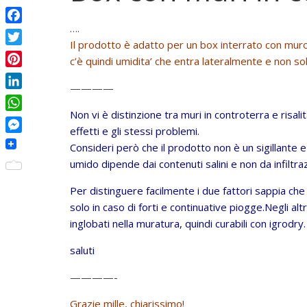
….
F
Il prodotto è adatto per un box interrato con mur
a
T
c’è quindi umidita’ che entra lateralmente e non solo
c
w
P
e
i
————
i
b
L
t
n
o
i
Non vi è distinzione tra muri in controterra e risa
t
W
t
o
n
effetti e gli stessi problemi.
e
h
e
M
k
k
Consideri però che il prodotto non è un sigillante e
r
a
r
e
e
umido dipende dai contenuti salini e non da infiltraz
t
e
s
d
s
s
s
Per distinguere facilmente i due fattori sappia che
I
A
t
e
solo in caso di forti e continuative piogge.Negli altr
n
p
n
inglobati nella muratura, quindi curabili con igrodry.
p
g
saluti
e
r
————-
Grazie mille, chiarissimo!