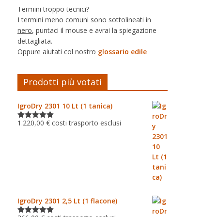
Termini troppo tecnici?
I termini meno comuni sono
sottolineati in
nero
, puntaci il mouse e avrai la spiegazione
dettagliata.
Oppure aiutati col nostro
glossario edile
Prodotti più votati
IgroDry 2301 10 Lt (1 tanica)
1.220,00
€
costi trasporto esclusi
Valutato
5.00
su 5
IgroDry 2301 2,5 Lt (1 flacone)