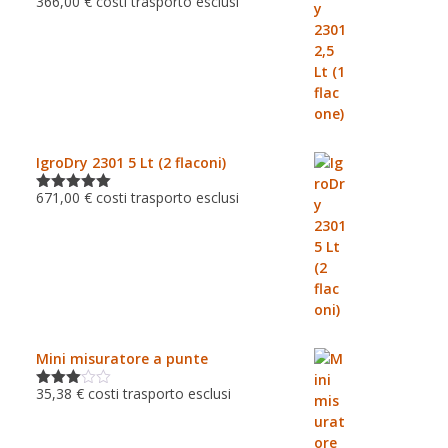
366,00
€
costi trasporto esclusi
Valutato
5.00
su 5
IgroDry 2301 5 Lt (2 flaconi)
671,00
€
costi trasporto esclusi
Valutato
5.00
su 5
Mini misuratore a punte
35,38
€
costi trasporto esclusi
Valutat
o
3.00
su 5