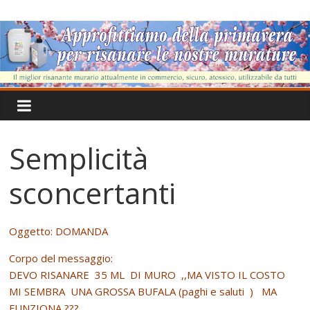
Salta
IgroDry
al
contenuto
Il
miglior
risanante
per
muri
umidi
Semplicità
attualmente
in
sconcertanti
commercio
Oggetto: DOMANDA
Corpo del messaggio:
DEVO RISANARE 35 ML DI MURO ,,MA VISTO IL COSTO
MI SEMBRA UNA GROSSA BUFALA (paghi e saluti ) MA
FUNZIONA ???