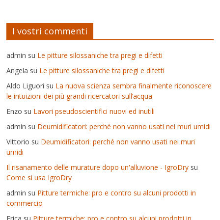
I vostri commenti
admin
su
Le pitture silossaniche tra pregi e difetti
Angela
su
Le pitture silossaniche tra pregi e difetti
Aldo Liguori
su
La nuova scienza sembra finalmente riconoscere
le intuizioni dei più grandi ricercatori sull’acqua
Enzo
su
Lavori pseudoscientifici nuovi ed inutili
admin
su
Deumidificatori: perché non vanno usati nei muri umidi
Vittorio
su
Deumidificatori: perché non vanno usati nei muri
umidi
Il risanamento delle murature dopo un'alluvione - IgroDry
su
Come si usa IgroDry
admin
su
Pitture termiche: pro e contro su alcuni prodotti in
commercio
Erica
su
Pitture termiche: pro e contro su alcuni prodotti in