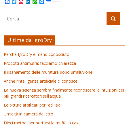
F
T
P
L
W
M
a
w
i
i
h
e
c
i
n
n
a
s
e
t
t
k
t
s
b
t
e
e
s
e
o
e
r
d
A
n
o
r
e
I
p
g
k
s
n
p
e
t
r
Ultime da IgroDry
Perché IgroDry è meno conosciuto
Prodotti antimuffa: facciamo chiarezza
Il risanamento delle murature dopo un’alluvione
Anche l’intelligenza artificiale ci conosce
La nuova scienza sembra finalmente riconoscere le intuizioni dei
più grandi ricercatori sull’acqua
Le pitture ai silicati per l’edilizia
Umidità in camera da letto
Dieci metodi per portarsi la muffa in casa