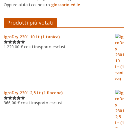
Oppure aiutati col nostro
glossario edile
Prodotti più votati
IgroDry 2301 10 Lt (1 tanica)
1.220,00
€
costi trasporto esclusi
Valutato
5.00
su 5
IgroDry 2301 2,5 Lt (1 flacone)
366,00
€
costi trasporto esclusi
Valutato
5.00
su 5