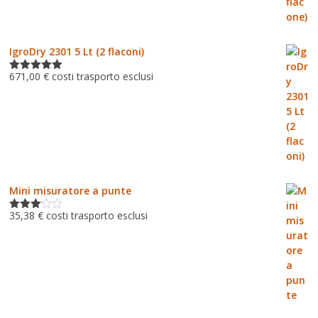
IgroDry 2301 5 Lt (2 flaconi)
671,00
€
costi trasporto esclusi
Valutato
5.00
su 5
Mini misuratore a punte
35,38
€
costi trasporto esclusi
Valutat
o
3.00
su 5