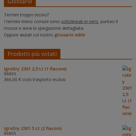
Glossario
Termini troppo tecnici?
I termini meno comuni sono
sottolineati in nero
, puntaci il
mouse e avrai la spiegazione dettagliata.
Oppure aiutati col nostro
glossario edile
Prodotti più votati
IgroDry 2301 2,5 Lt (1 flacone)
366,00
€
costi trasporto esclusi
Valutato
5.00
su 5
IgroDry 2301 5 Lt (2 flaconi)