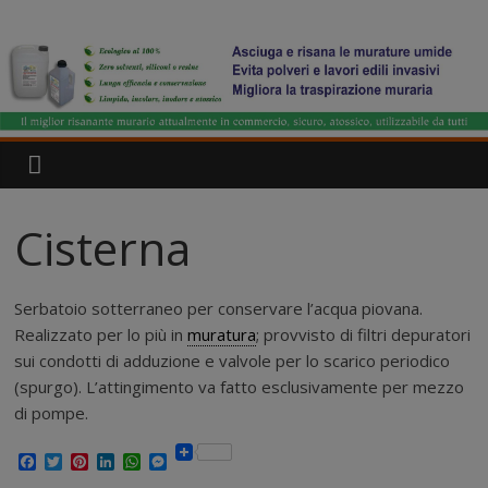
Salta
IgroDry
al
contenuto
Il
miglior
risanante
per
muri
umidi
Cisterna
attualmente
in
commercio
Serbatoio sotterraneo per conservare l’acqua piovana.
Realizzato per lo più in
muratura
; provvisto di filtri depuratori
sui condotti di adduzione e valvole per lo scarico periodico
(spurgo). L’attingimento va fatto esclusivamente per mezzo
di pompe.
F
T
P
L
W
M
a
w
i
i
h
e