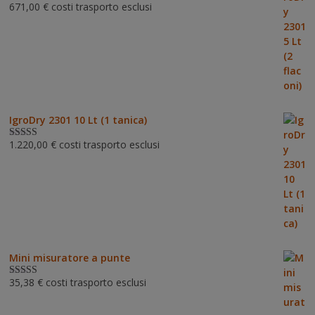
671,00
€
costi trasporto esclusi
Valutato
5.00
su 5
IgroDry 2301 10 Lt (1 tanica)
1.220,00
€
costi trasporto esclusi
Valutato
5.00
su 5
Mini misuratore a punte
35,38
€
costi trasporto esclusi
Valutat
o
3.00
su 5