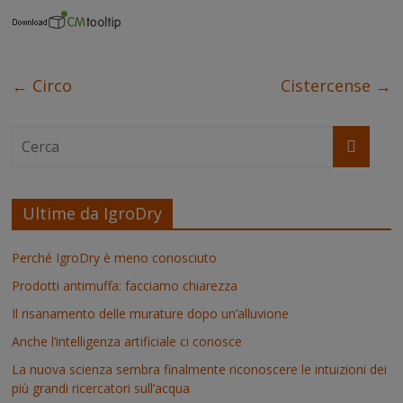
c
i
n
n
a
s
e
t
t
k
t
s
b
t
e
e
s
e
o
e
r
d
A
n
o
r
e
I
p
g
k
s
n
p
e
←
Circo
Cistercense
→
t
r
Ultime da IgroDry
Perché IgroDry è meno conosciuto
Prodotti antimuffa: facciamo chiarezza
Il risanamento delle murature dopo un’alluvione
Anche l’intelligenza artificiale ci conosce
La nuova scienza sembra finalmente riconoscere le intuizioni dei
più grandi ricercatori sull’acqua