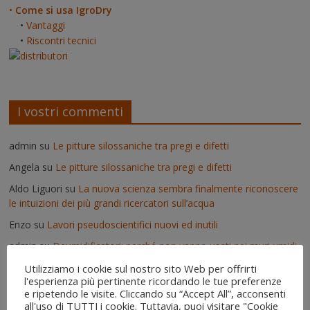
•
Come si usa IgroDry
•
Vantaggi
•
Riscontri tecnici
I vostri commenti
admin
su
Le pitture silossaniche tra pregi e difetti
Angela
su
Le pitture silossaniche tra pregi e difetti
Aldo Liguori
su
La nuova scienza sembra finalmente riconoscere
le intuizioni dei più grandi ricercatori sull’acqua
Enzo
su
Lavori pseudoscientifici nuovi ed inutili
admin
su
Deumidificatori: perché non vanno usati nei muri umidi
Vittorio
su
Deumidificatori: perché non vanno usati nei muri
Utilizziamo i cookie sul nostro sito Web per offrirti
l'esperienza più pertinente ricordando le tue preferenze
umidi
e ripetendo le visite. Cliccando su “Accept All”, acconsenti
Il risanamento delle murature dopo un'alluvione - IgroDry
su
all'uso di TUTTI i cookie. Tuttavia, puoi visitare "Cookie