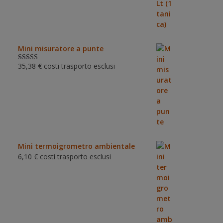
Mini misuratore a punte
35,38
€
costi trasporto esclusi
Valutat
o
3.00
su 5
Mini termoigrometro ambientale
6,10
€
costi trasporto esclusi