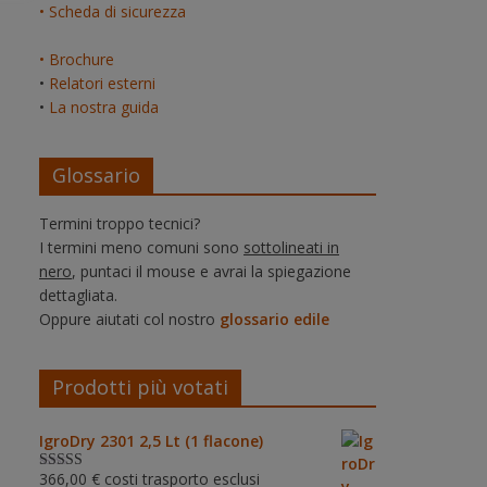
• Scheda di sicurezza
• Brochure
•
Relatori esterni
•
La nostra guida
Glossario
Termini troppo tecnici?
I termini meno comuni sono
sottolineati in
nero
, puntaci il mouse e avrai la spiegazione
dettagliata.
Oppure aiutati col nostro
glossario edile
Prodotti più votati
IgroDry 2301 2,5 Lt (1 flacone)
366,00
€
costi trasporto esclusi
Valutato
5.00