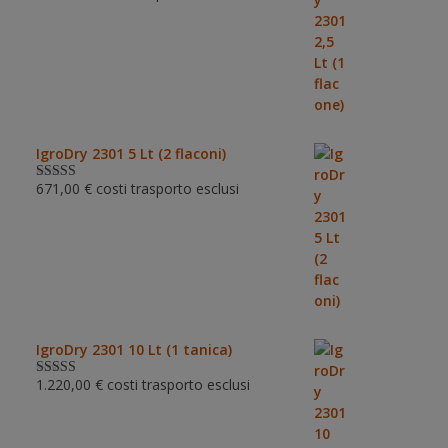
su 5
IgroDry 2301 5 Lt (2 flaconi)
671,00
€
costi trasporto esclusi
Valutato
5.00
su 5
IgroDry 2301 10 Lt (1 tanica)
1.220,00
€
costi trasporto esclusi
Valutato
5.00
su 5