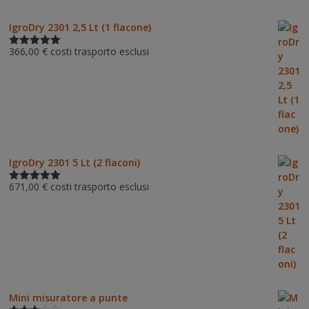
IgroDry 2301 2,5 Lt (1 flacone)
366,00
€
costi trasporto esclusi
Valutato
5.00
su 5
IgroDry 2301 5 Lt (2 flaconi)
671,00
€
costi trasporto esclusi
Valutato
5.00
su 5
Mini misuratore a punte