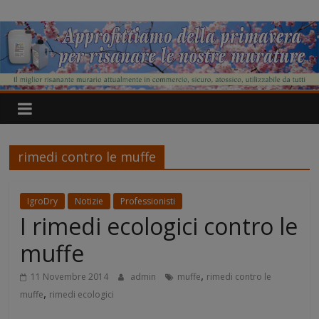
Salta
IgroDry
al
contenuto
Il
miglior
risanante
per
muri
umidi
rimedi contro le muffe
attualmente
in
commercio
IgroDry
Notizie
Professionisti
I rimedi ecologici contro le
muffe
,
11 Novembre 2014
admin
muffe
rimedi contro le
,
muffe
rimedi ecologici