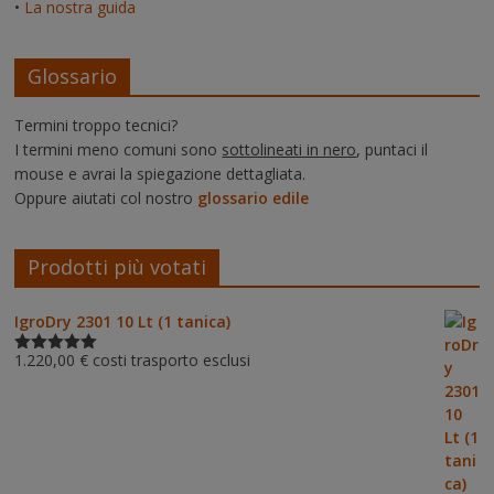
•
La nostra guida
Glossario
Termini troppo tecnici?
I termini meno comuni sono
sottolineati in nero
, puntaci il
mouse e avrai la spiegazione dettagliata.
Oppure aiutati col nostro
glossario edile
Prodotti più votati
IgroDry 2301 10 Lt (1 tanica)
1.220,00
€
costi trasporto esclusi
Valutato
5.00
su 5