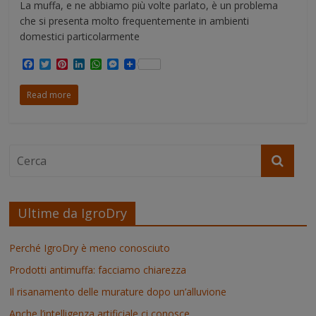
La muffa, e ne abbiamo più volte parlato, è un problema
che si presenta molto frequentemente in ambienti
domestici particolarmente
F
T
P
L
W
M
a
w
i
i
h
e
c
i
n
n
a
s
Read more
e
t
t
k
t
s
b
t
e
e
s
e
o
e
r
d
A
n
o
r
e
I
p
g
k
s
n
p
e
t
r
Ultime da IgroDry
Perché IgroDry è meno conosciuto
Prodotti antimuffa: facciamo chiarezza
Il risanamento delle murature dopo un’alluvione
Anche l’intelligenza artificiale ci conosce