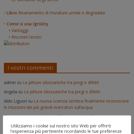
•
Libro
Risanamento di murature umide e degradate
•
Come si usa IgroDry
•
Vantaggi
•
Riscontri tecnici
I vostri commenti
admin
su
Le pitture silossaniche tra pregi e difetti
Angela
su
Le pitture silossaniche tra pregi e difetti
Aldo Liguori
su
La nuova scienza sembra finalmente riconoscere
le intuizioni dei più grandi ricercatori sull’acqua
Enzo
su
Lavori pseudoscientifici nuovi ed inutili
Utilizziamo i cookie sul nostro sito Web per offrirti
admin
su
Deumidificatori: perché non vanno usati nei muri umidi
l'esperienza più pertinente ricordando le tue preferenze