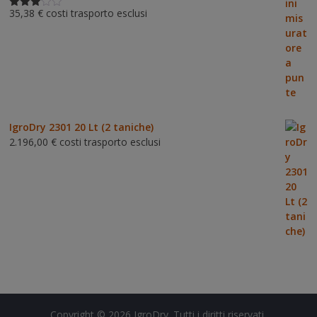
35,38
€
costi trasporto esclusi
Valutat
o
3.00
su 5
IgroDry 2301 20 Lt (2 taniche)
2.196,00
€
costi trasporto esclusi
Copyright © 2026
IgroDry
. Tutti i diritti riservati.