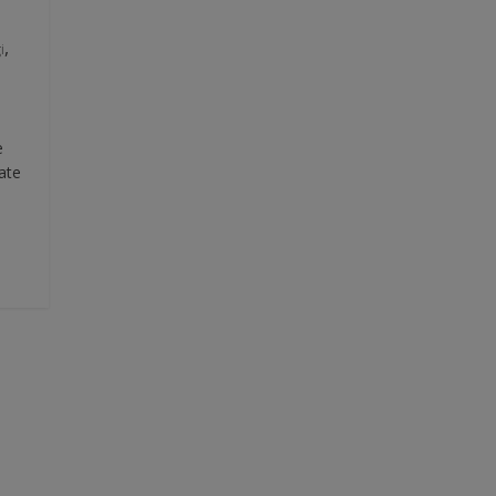
,
i
i
e
ate