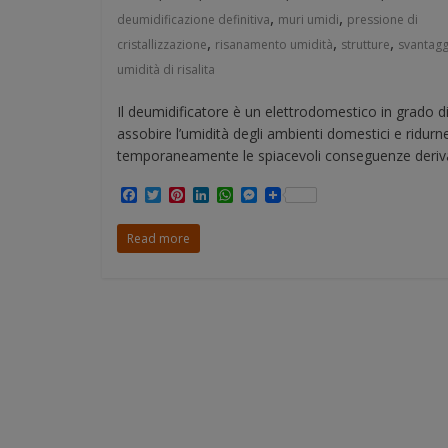
,
,
deumidificazione definitiva
muri umidi
pressione di
,
,
,
cristallizzazione
risanamento umidità
strutture
svantagg
umidità di risalita
Il deumidificatore è un elettrodomestico in grado d
assobire l’umidità degli ambienti domestici e ridurn
temporaneamente le spiacevoli conseguenze deriv
F
T
P
L
W
M
a
w
i
i
h
e
c
i
n
n
a
s
Read more
e
t
t
k
t
s
b
t
e
e
s
e
o
e
r
d
A
n
o
r
e
I
p
g
k
s
n
p
e
t
r