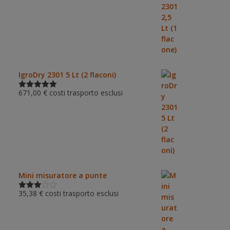
5.00
su 5
IgroDry 2301 5 Lt (2 flaconi)
671,00
€
costi trasporto esclusi
Valutato
5.00
su 5
Mini misuratore a punte
35,38
€
costi trasporto esclusi
Valutat
o
3.00
su 5