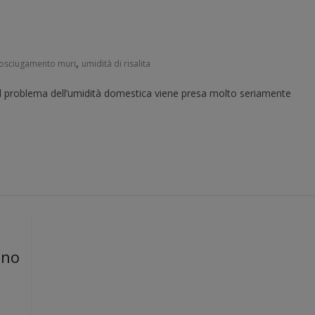
,
osciugamento muri
umidità di risalita
i, il problema dell’umidità domestica viene presa molto seriamente
nno