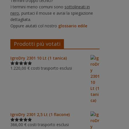
Termini troppo tecnici?
I termini meno comuni sono
sottolineati in
nero
, puntaci il mouse e avrai la spiegazione
dettagliata.
Oppure aiutati col nostro
glossario edile
Prodotti più votati
IgroDry 2301 10 Lt (1 tanica)
1.220,00
€
costi trasporto esclusi
Valutato
5.00
su 5
IgroDry 2301 2,5 Lt (1 flacone)
366,00
€
costi trasporto esclusi
Valutato