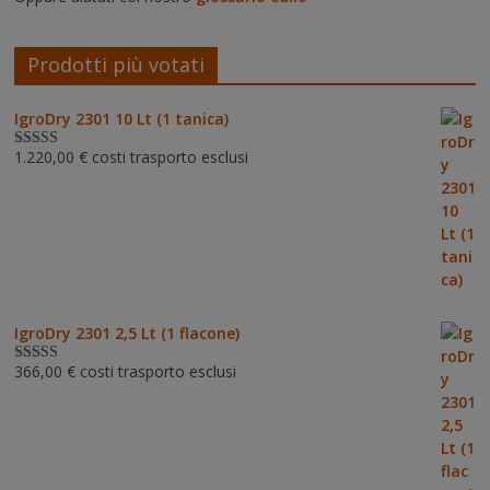
Prodotti più votati
IgroDry 2301 10 Lt (1 tanica)
1.220,00
€
costi trasporto esclusi
Valutato
5.00
su 5
IgroDry 2301 2,5 Lt (1 flacone)
366,00
€
costi trasporto esclusi
Valutato
5.00
su 5