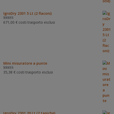
IgroDry 2301 5 Lt (2 flaconi)
671,00
€
costi trasporto esclusi
Valutato
5.00
su 5
Mini misuratore a punte
35,38
€
costi trasporto esclusi
Valutat
o
3.00
su 5
IgroDry 2301 20 Lt (2 taniche)