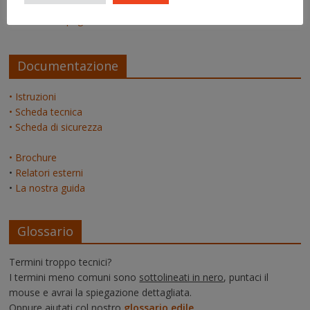
admin
su
La pagina dei relatori
Documentazione
• Istruzioni
• Scheda tecnica
• Scheda di sicurezza
• Brochure
•
Relatori esterni
•
La nostra guida
Glossario
Termini troppo tecnici?
I termini meno comuni sono
sottolineati in nero
, puntaci il
mouse e avrai la spiegazione dettagliata.
Oppure aiutati col nostro
glossario edile