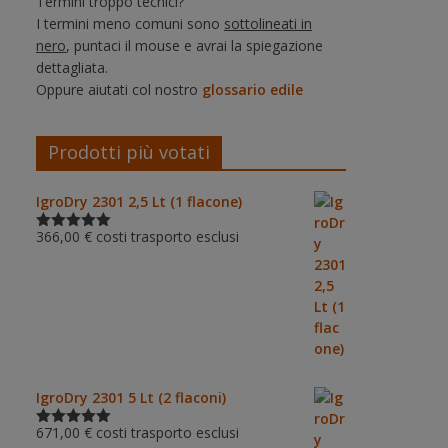
Termini troppo tecnici?
I termini meno comuni sono
sottolineati in
nero
, puntaci il mouse e avrai la spiegazione
dettagliata.
Oppure aiutati col nostro
glossario edile
Prodotti più votati
IgroDry 2301 2,5 Lt (1 flacone)
366,00
€
costi trasporto esclusi
Valutato
5.00
su 5
IgroDry 2301 5 Lt (2 flaconi)
671,00
€
costi trasporto esclusi
Valutato