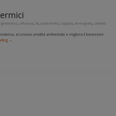
termici
,
,
,
,
,
,
,
igrotermico
infrarossi
IR
ponti termici
rugiada
termografia
umidità
 condensa, eccessiva umidità ambientale e migliora il benessere
ading
→