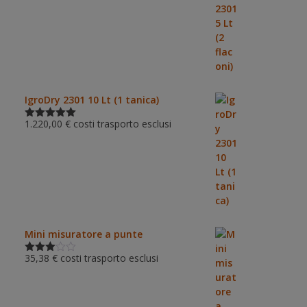
5.00
su 5
IgroDry 2301 10 Lt (1 tanica)
1.220,00
€
costi trasporto esclusi
Valutato
5.00
su 5
Mini misuratore a punte
35,38
€
costi trasporto esclusi
Valutat
o
3.00
su 5