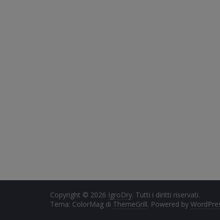
Copyright © 2026
IgroDry
. Tutti i diritti riservati.
Tema: ColorMag di
ThemeGrill
. Powered by
WordPre