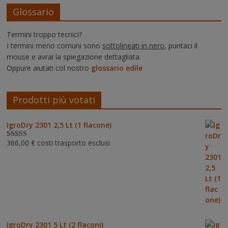
Glossario
Termini troppo tecnici?
I termini meno comuni sono
sottolineati in nero
, puntaci il
mouse e avrai la spiegazione dettagliata.
Oppure aiutati col nostro
glossario edile
Prodotti più votati
IgroDry 2301 2,5 Lt (1 flacone)
366,00
€
costi trasporto esclusi
Valutato
5.00
su 5
IgroDry 2301 5 Lt (2 flaconi)