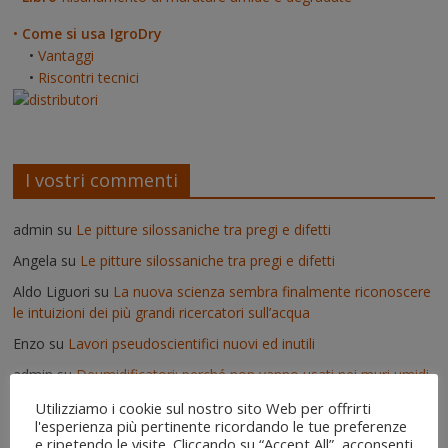
•
Come si usa IgroDry
•
Vantaggi
•
Riscontri tecnici
I vostri commenti
admin
su
Le pitture silossaniche tra pregi e difetti
Angela
su
Le pitture silossaniche tra pregi e difetti
Aldo Liguori
su
La nuova scienza sembra finalmente riconoscere
le intuizioni dei più grandi ricercatori sull’acqua
Enzo
su
Lavori pseudoscientifici nuovi ed inutili
admin
su
Deumidificatori: perché non vanno usati nei muri umidi
Vittorio
su
Deumidificatori: perché non vanno usati nei muri
Utilizziamo i cookie sul nostro sito Web per offrirti
l'esperienza più pertinente ricordando le tue preferenze
umidi
e ripetendo le visite. Cliccando su “Accept All”, acconsenti