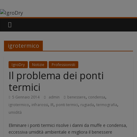
Salta
IgroDry
al
contenuto
Il
miglior
risanante
per
igrotermico
muri
umidi
IgroDry
Notizie
Professionisti
attualmente
Il problema dei ponti
in
commercio
termici
,
,
5 Gennaio 2014
admin
benessere
condensa
,
,
,
,
,
,
igrotermico
infrarossi
IR
ponti termici
rugiada
termografia
umidità
Eliminare i ponti termici risolve i danni da muffe e condensa,
eccessiva umidità ambientale e migliora il benessere