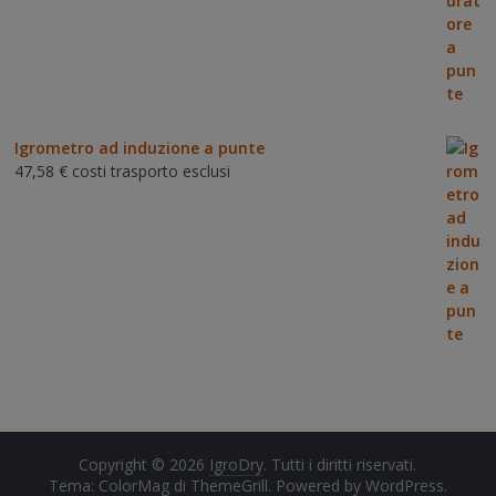
su 5
Igrometro ad induzione a punte
47,58
€
costi trasporto esclusi
Copyright © 2026
IgroDry
. Tutti i diritti riservati.
Tema: ColorMag di
ThemeGrill
. Powered by
WordPress
.