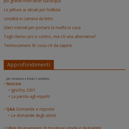
più grandi ricercatori sull’acqua
Le pitture ai silicati per l’edilizia
Umidità in camera da letto
Dieci metodi per portarsi la muffa in casa
Tagli chimici pro e contro, ma c’è una alternativa?
Termocamere IR: cosa c’è da sapere
Approfondimenti
...per conoscere a fondo il prodotto
•
Notizie
•
IgroDry 2301
•
La parola agli esperti
•
Q&A
Domande e risposte
•
Le domande degli utenti
•
Libro
Risanamento di murature umide e degradate