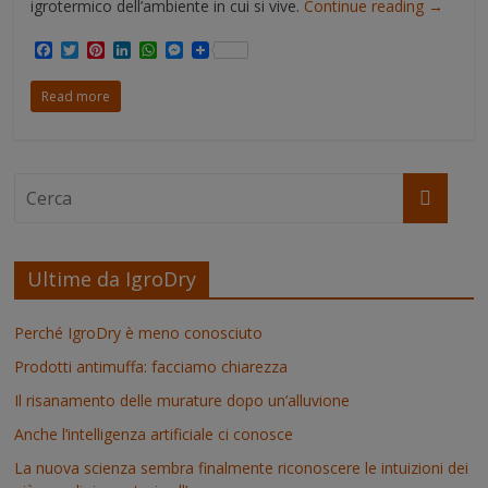
igrotermico dell’ambiente in cui si vive.
Continue reading
→
F
T
P
L
W
M
a
w
i
i
h
e
c
i
n
n
a
s
Read more
e
t
t
k
t
s
b
t
e
e
s
e
o
e
r
d
A
n
o
r
e
I
p
g
k
s
n
p
e
t
r
Ultime da IgroDry
Perché IgroDry è meno conosciuto
Prodotti antimuffa: facciamo chiarezza
Il risanamento delle murature dopo un’alluvione
Anche l’intelligenza artificiale ci conosce
La nuova scienza sembra finalmente riconoscere le intuizioni dei