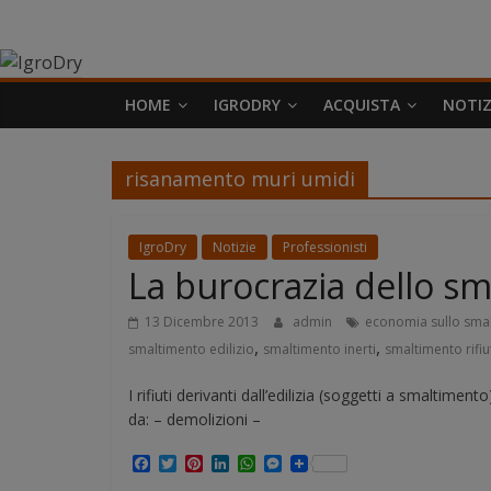
Salta
IgroDry
al
contenuto
Il
HOME
IGRODRY
ACQUISTA
NOTIZ
miglior
risanante
per
risanamento muri umidi
muri
umidi
IgroDry
Notizie
Professionisti
attualmente
La burocrazia dello s
in
commercio
13 Dicembre 2013
admin
economia sullo smal
,
,
smaltimento edilizio
smaltimento inerti
smaltimento rifiut
I rifiuti derivanti dall’edilizia (soggetti a smaltimen
da: – demolizioni –
F
T
P
L
W
M
a
w
i
i
h
e