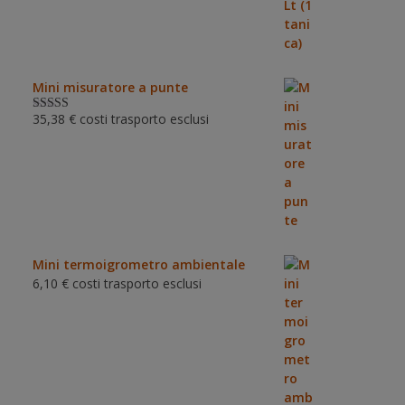
Mini misuratore a punte
35,38
€
costi trasporto esclusi
Valutat
o
3.00
su 5
Mini termoigrometro ambientale
6,10
€
costi trasporto esclusi