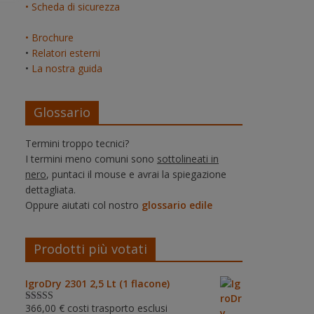
• Scheda di sicurezza
• Brochure
•
Relatori esterni
•
La nostra guida
Glossario
Termini troppo tecnici?
I termini meno comuni sono
sottolineati in
nero
, puntaci il mouse e avrai la spiegazione
dettagliata.
Oppure aiutati col nostro
glossario edile
Prodotti più votati
IgroDry 2301 2,5 Lt (1 flacone)
366,00
€
costi trasporto esclusi
Valutato
5.00