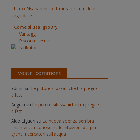
•
Libro
Risanamento di murature umide e
degradate
•
Come si usa IgroDry
•
Vantaggi
•
Riscontri tecnici
I vostri commenti
admin
su
Le pitture silossaniche tra pregi e
difetti
Angela
su
Le pitture silossaniche tra pregi e
difetti
Aldo Liguori
su
La nuova scienza sembra
finalmente riconoscere le intuizioni dei più
grandi ricercatori sull’acqua