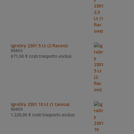
su 5
IgroDry 2301 5 Lt (2 flaconi)
671,00
€
costi trasporto esclusi
Valutato
5.00
su 5
IgroDry 2301 10 Lt (1 tanica)
1.220,00
€
costi trasporto esclusi
Valutato
5.00
su 5