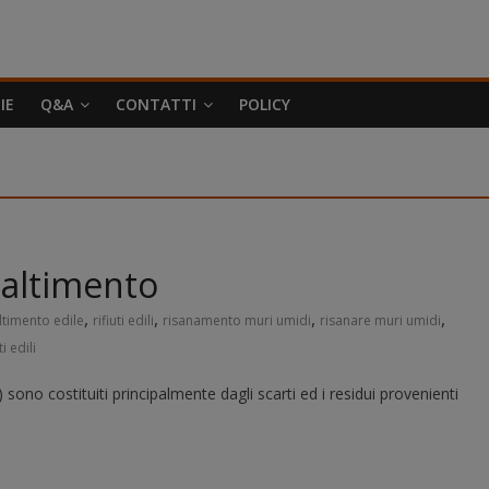
IE
Q&A
CONTATTI
POLICY
maltimento
,
,
,
,
timento edile
rifiuti edili
risanamento muri umidi
risanare muri umidi
i edili
to) sono costituiti principalmente dagli scarti ed i residui provenienti