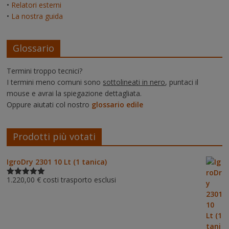
•
Relatori esterni
•
La nostra guida
Glossario
Termini troppo tecnici?
I termini meno comuni sono
sottolineati in nero
, puntaci il
mouse e avrai la spiegazione dettagliata.
Oppure aiutati col nostro
glossario edile
Prodotti più votati
IgroDry 2301 10 Lt (1 tanica)
1.220,00
€
costi trasporto esclusi
Valutato
5.00
su 5