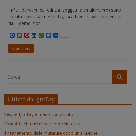
I rifiuti derivanti dall’edilizia (soggetti a smaltimento) sono
costituiti principalmente dagli scarti ed i residui provenienti
da: – demolizioni –
F
T
P
L
W
M
a
w
i
i
h
e
c
i
n
n
a
s
Read more
e
t
t
k
t
s
b
t
e
e
s
e
o
e
r
d
A
n
o
r
e
I
p
g
k
s
n
p
e
t
r
Ultime da IgroDry
Perché IgroDry è meno conosciuto
Prodotti antimuffa: facciamo chiarezza
Il risanamento delle murature dopo un’alluvione