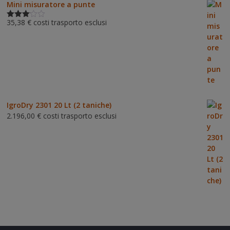
Mini misuratore a punte
35,38
€
costi trasporto esclusi
Valutat
o
3.00
su 5
IgroDry 2301 20 Lt (2 taniche)
2.196,00
€
costi trasporto esclusi