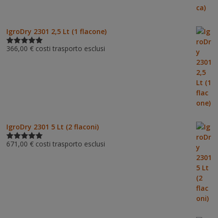
IgroDry 2301 2,5 Lt (1 flacone)
366,00
€
costi trasporto esclusi
Valutato
5.00
su 5
IgroDry 2301 5 Lt (2 flaconi)
671,00
€
costi trasporto esclusi
Valutato
5.00
su 5