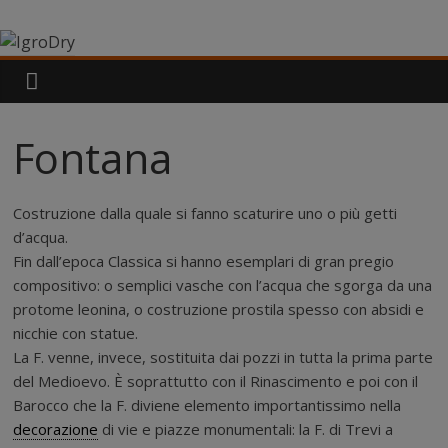
Salta
IgroDry
al
contenuto
Il
miglior
risanante
Fontana
per
muri
umidi
Costruzione dalla quale si fanno scaturire uno o più getti
attualmente
d’acqua.
in
Fin dall’epoca Classica si hanno esemplari di gran pregio
commercio
compositivo: o semplici vasche con l’acqua che sgorga da una
protome leonina, o costruzione prostila spesso con absidi e
nicchie con statue.
La F. venne, invece, sostituita dai pozzi in tutta la prima parte
del Medioevo. È soprattutto con il Rinascimento e poi con il
Barocco che la F. diviene elemento importantissimo nella
decorazione
di vie e piazze monumentali: la F. di Trevi a