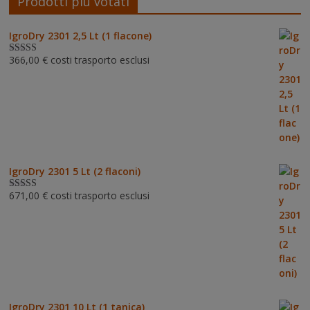
Prodotti più votati
IgroDry 2301 2,5 Lt (1 flacone)
366,00
€
costi trasporto esclusi
Valutato
5.00
su 5
IgroDry 2301 5 Lt (2 flaconi)
671,00
€
costi trasporto esclusi
Valutato
5.00
su 5
IgroDry 2301 10 Lt (1 tanica)