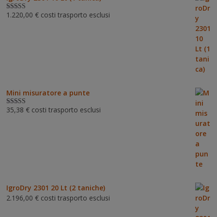
1.220,00
€
costi trasporto esclusi
Valutato
5.00
su 5
Mini misuratore a punte
35,38
€
costi trasporto esclusi
Valutat
o
3.00
su 5
IgroDry 2301 20 Lt (2 taniche)
2.196,00
€
costi trasporto esclusi