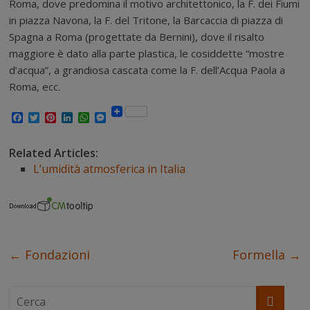
Roma, dove predomina il motivo architettonico, la F. dei Fiumi
in piazza Navona, la F. del Tritone, la Barcaccia di piazza di
Spagna a Roma (progettate da Bernini), dove il risalto
maggiore è dato alla parte plastica, le cosiddette “mostre
d’acqua”, a grandiosa cascata come la F. dell’Acqua Paola a
Roma, ecc.
F
T
P
L
W
M
a
w
i
i
h
e
c
i
n
n
a
s
e
t
t
k
t
s
Related Articles:
b
t
e
e
s
e
L’umidità atmosferica in Italia
o
e
r
d
A
n
o
r
e
I
p
g
k
s
n
p
e
t
r
←
Fondazioni
Formella
→