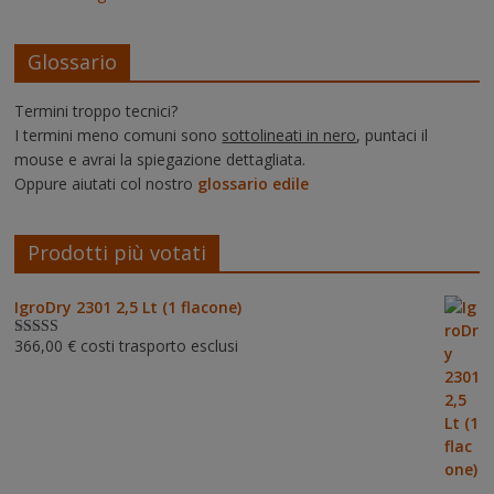
Glossario
Termini troppo tecnici?
I termini meno comuni sono
sottolineati in nero
, puntaci il
mouse e avrai la spiegazione dettagliata.
Oppure aiutati col nostro
glossario edile
Prodotti più votati
IgroDry 2301 2,5 Lt (1 flacone)
366,00
€
costi trasporto esclusi
Valutato
5.00
su 5