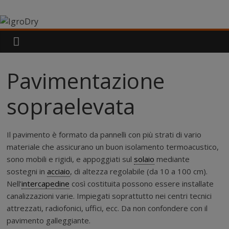
Salta
IgroDry
al
contenuto
Il
miglior
risanante
Pavimentazione
per
muri
sopraelevata
umidi
attualmente
in
Il pavimento è formato da pannelli con più strati di vario
commercio
materiale che assicurano un buon isolamento termoacustico,
sono mobili e rigidi, e appoggiati sul
solaio
mediante
sostegni in
acciaio
, di altezza regolabile (da 10 a 100 cm).
Nell’
intercapedine
così costituita possono essere installate
canalizzazioni varie. Impiegati soprattutto nei centri tecnici
attrezzati, radiofonici, uffici, ecc. Da non confondere con il
pavimento galleggiante.