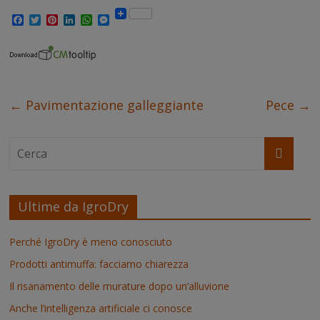
F
T
P
L
W
M
a
w
i
i
h
e
c
i
n
n
a
s
e
t
t
k
t
s
b
t
e
e
s
e
o
e
r
d
A
n
o
r
e
I
p
g
k
s
n
p
e
←
Pavimentazione galleggiante
Pece
→
t
r
Ultime da IgroDry
Perché IgroDry è meno conosciuto
Prodotti antimuffa: facciamo chiarezza
Il risanamento delle murature dopo un’alluvione
Anche l’intelligenza artificiale ci conosce