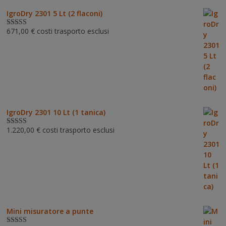
IgroDry 2301 5 Lt (2 flaconi)
671,00
€
costi trasporto esclusi
Valutato
5.00
su 5
IgroDry 2301 10 Lt (1 tanica)
1.220,00
€
costi trasporto esclusi
Valutato
5.00
su 5
Mini misuratore a punte