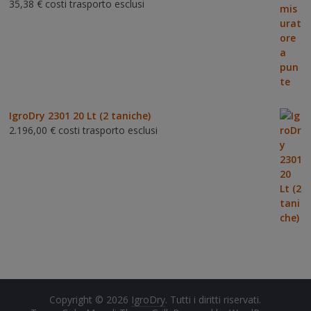
35,38
€
costi trasporto esclusi
Valutat
o
3.00
su 5
IgroDry 2301 20 Lt (2 taniche)
2.196,00
€
costi trasporto esclusi
Copyright © 2026
IgroDry
. Tutti i diritti riservati.