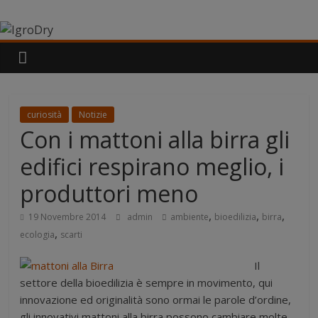
Salta
IgroDry
al
contenuto
Il
miglior
risanante
per
curiosità
Notizie
muri
Con i mattoni alla birra gli
umidi
attualmente
edifici respirano meglio, i
in
produttori meno
commercio
,
,
,
19 Novembre 2014
admin
ambiente
bioedilizia
birra
,
ecologia
scarti
Il
settore della bioedilizia è sempre in movimento, qui
innovazione ed originalità sono ormai le parole d’ordine,
gli innovativi mattoni alla birra possono cambiare molte