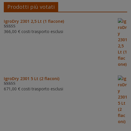
Prodotti più votati
IgroDry 2301 2,5 Lt (1 flacone)
366,00
€
costi trasporto esclusi
Valutato
5.00
su 5
IgroDry 2301 5 Lt (2 flaconi)
671,00
€
costi trasporto esclusi
Valutato
5.00
su 5