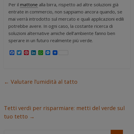
Per il
mattone
alla birra, rispetto ad altre soluzioni già
entrate in commercio, non sappiamo ancora quando, se
mai verrà introdotto sul mercato e quali applicazioni edili
potrebbe avere. In ogni caso, la costante ricerca di
soluzioni alternative amiche dell’ambiente fanno ben
sperare in un futuro realmente più verde.
F
T
P
L
W
M
a
w
i
i
h
e
c
i
n
n
a
s
e
t
t
k
t
s
b
t
e
e
s
e
o
e
r
d
A
n
o
r
e
I
p
g
←
Valutare l’umidità al tatto
k
s
n
p
e
t
r
Tetti verdi per risparmiare: metti del verde sul
tuo tetto
→