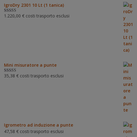
IgroDry 2301 10 Lt (1 tanica)
1.220,00
€
costi trasporto esclusi
Valutato
5.00
su 5
Mini misuratore a punte
35,38
€
costi trasporto esclusi
Valutat
o
3.00
su 5
Igrometro ad induzione a punte
47,58
€
costi trasporto esclusi