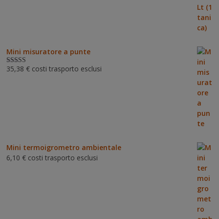
Mini misuratore a punte
35,38
€
costi trasporto esclusi
Valutat
o
3.00
su 5
Mini termoigrometro ambientale
6,10
€
costi trasporto esclusi