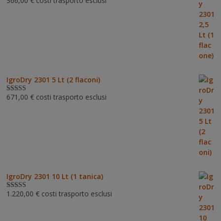
366,00
€
costi trasporto esclusi
Valutato
5.00
su 5
IgroDry 2301 5 Lt (2 flaconi)
671,00
€
costi trasporto esclusi
Valutato
5.00
su 5
IgroDry 2301 10 Lt (1 tanica)
1.220,00
€
costi trasporto esclusi
Valutato
5.00
su 5