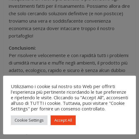
investimenti fatti per il risanamento. Possiamo allora dire
che solo cercando soluzioni definitive (e non posticce)
troviamo una vera e soddisfacente convenienza
economica senza dover intaccare troppo il nostro
portafoglio!
Conclusioni:
Per risolvere velocemente e con rapidità tutti i problemi
di umidità muraria e muffe negli ambienti, il prodotto più
adatto, ecologico, rapido e sicuro è senza alcun dubbio
IgroDry
.
L’unico ed innovativo prodotto in grado di risanare in
Utilizziamo i cookie sul nostro sito Web per offrirti
l'esperienza più pertinente ricordando le tue preferenze
pochi giorni ogni tipo di muratura.
e ripetendo le visite. Cliccando su “Accept All”, acconsenti
Vai a conoscere in esclusiva le grandi opportunità che ti
all'uso di TUTTI i cookie. Tuttavia, puoi visitare "Cookie
offre
.
Settings" per fornire un consenso controllato.
Cookie Settings
Accept All