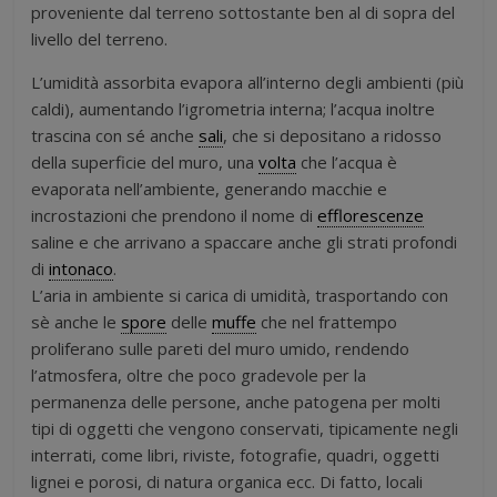
proveniente dal terreno sottostante ben al di sopra del
livello del terreno.
L’umidità assorbita evapora all’interno degli ambienti (più
caldi), aumentando l’igrometria interna; l’acqua inoltre
trascina con sé anche
sali
, che si depositano a ridosso
della superficie del muro, una
volta
che l’acqua è
evaporata nell’ambiente, generando macchie e
incrostazioni che prendono il nome di
efflorescenze
saline e che arrivano a spaccare anche gli strati profondi
di
intonaco
.
L’aria in ambiente si carica di umidità, trasportando con
sè anche le
spore
delle
muffe
che nel frattempo
proliferano sulle pareti del muro umido, rendendo
l’atmosfera, oltre che poco gradevole per la
permanenza delle persone, anche patogena per molti
tipi di oggetti che vengono conservati, tipicamente negli
interrati, come libri, riviste, fotografie, quadri, oggetti
lignei e porosi, di natura organica ecc. Di fatto, locali