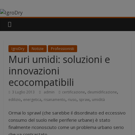
Salta
IgroDry
al
contenuto
Il
miglior
risanante
per
IgroDry
Notizie
Professionisti
muri
Muri umidi: soluzioni e
umidi
attualmente
innovazioni
in
ecocompatibili
commercio
,
,
3 Luglio 2013
admin
certificazione
deumidificazione
,
,
,
,
,
edilizio
energetica
risanamento
riuso
spraw
umidità
Ormai lo sprawl (che sarebbe il disordinato ed eccessivo
consumo del suolo nelle periferie urbane) è stato
finalmente riconosciuto come un problema urbano serio
che va contrastato.